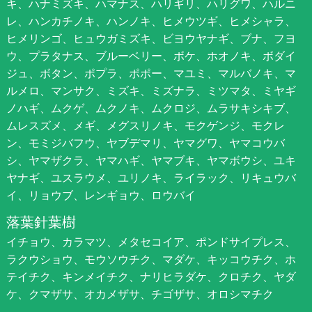
キ、ハナミズキ、ハマナス、ハリギリ、ハリグワ、ハルニ
レ、ハンカチノキ、ハンノキ、ヒメウツギ、ヒメシャラ、
ヒメリンゴ、ヒュウガミズキ、ビヨウヤナギ、ブナ、フヨ
ウ、プラタナス、ブルーベリー、ボケ、ホオノキ、ボダイ
ジュ、ボタン、ポプラ、ポポー、マユミ、マルバノキ、マ
ルメロ、マンサク、ミズキ、ミズナラ、ミツマタ、ミヤギ
ノハギ、ムクゲ、ムクノキ、ムクロジ、ムラサキシキブ、
ムレスズメ、メギ、メグスリノキ、モクゲンジ、モクレ
ン、モミジバフウ、ヤブデマリ、ヤマグワ、ヤマコウバ
シ、ヤマザクラ、ヤマハギ、ヤマブキ、ヤマボウシ、ユキ
ヤナギ、ユスラウメ、ユリノキ、ライラック、リキュウバ
イ、リョウブ、レンギョウ、ロウバイ
落葉針葉樹
イチョウ、カラマツ、メタセコイア、ポンドサイプレス、
ラクウショウ、モウソウチク、マダケ、キッコウチク、ホ
テイチク、キンメイチク、ナリヒラダケ、クロチク、ヤダ
ケ、クマザサ、オカメザサ、チゴザサ、オロシマチク