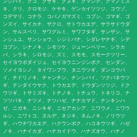
ンシバイ、クコ、クサギ、クヌギ、クマシデ、クマノミズ
キ、クリ、クロモジ、ケヤキ、ゲンカイツツジ、コウゾ、
コデマリ、コナラ、コバノガマズミ、コブシ、ゴマギ、ゴ
ンズイ、サイカチ、ザクロ、サトウカエデ、サラサドウダ
ン、サルスベリ、サワグルミ、サワフタギ、サンザシ、サ
ンシュユ、サンショウ、シジミバナ、シダレヤナギ、シデ
コブシ、シナノキ、シモツケ、ジューンベリー、シラカ
バ、シラキ、シロモジ、ズミ、スモモ、スモークツリー、
セイヨウボダイジュ、セイヨウニンジンボク、センダン、
ソメイヨシノ、タイワンフウ、タニウツギ、ダンコウバ
イ、チドリノキ、チャンチン、チンシバイ、ツクバネウツ
ギ、テンダイウヤク、トウカエデ、ドウダンツツジ、ドク
ウツギ、トサミズキ、トチノキ、トチュウ、トネリコ、ナ
ツツバキ、ナツメ、ナツハゼ、ナナカマド、ナンキンハ
ゼ、ニガキ、ニシキギ、ニセアカシア、ニワウメ、ニワウ
ルシ、ニワトコ、ヌルデ、ネジキ、ネムノキ、ノリウツ
ギ、ハウチワカエデ、ハクウンボク、ハコネウツギ、ハゼ
ノキ、ハナイカダ、ハナカイドウ、ハナズオウ、ハナノ