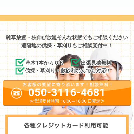
雑草放置・枝伸び放題そんな状態でもご相談ください
遠隔地の伐採・草刈りもご相談受付中！
草木1本からＯＫ
出張見積無料
伐採・草刈り・敷砂利なんでも対応!!
050-3116-4681
お電話受付時間：8:00～18:00 日曜定休