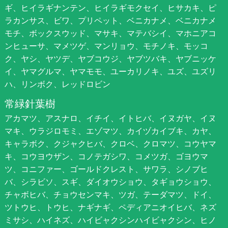
ギ、ヒイラギナンテン、ヒイラギモクセイ、ヒサカキ、ピ
ラカンサス、ビワ、プリペット、ベニカナメ、ベニカナメ
モチ、ボックスウッド、マサキ、マテバシイ、マホニアコ
ンヒューサ、マメツゲ、マンリョウ、モチノキ、モッコ
ク、ヤシ、ヤツデ、ヤブコウジ、ヤブツバキ、ヤブニッケ
イ、ヤマグルマ、ヤマモモ、ユーカリノキ、ユズ、ユズリ
ハ、リンボク、レッドロビン
常緑針葉樹
アカマツ、アスナロ、イチイ、イトヒバ、イヌガヤ、イヌ
マキ、ウラジロモミ、エゾマツ、カイヅカイブキ、カヤ、
キャラボク、クジャクヒバ、クロベ、クロマツ、コウヤマ
キ、コウヨウザン、コノテガシワ、コメツガ、ゴヨウマ
ツ、コニファー、ゴールドクレスト、サワラ、シノブヒ
バ、シラビソ、スギ、ダイオウショウ、タギョウショウ、
チャボヒバ、チョウセンマキ、ツガ、テーダマツ、ドイ、
ツトウヒ、トウヒ、ナギナギ、ペディアニオイヒバ、ネズ
ミサシ、ハイネズ、ハイビャクシンハイビャクシン、ヒノ