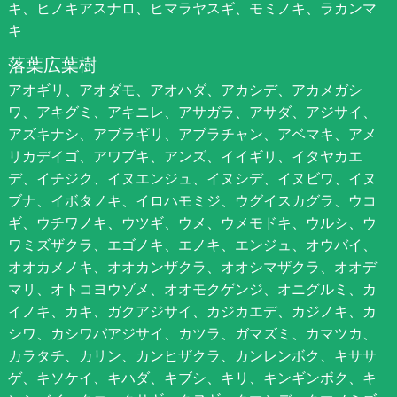
キ、ヒノキアスナロ、ヒマラヤスギ、モミノキ、ラカンマ
キ
落葉広葉樹
アオギリ、アオダモ、アオハダ、アカシデ、アカメガシ
ワ、アキグミ、アキニレ、アサガラ、アサダ、アジサイ、
アズキナシ、アブラギリ、アブラチャン、アベマキ、アメ
リカデイゴ、アワブキ、アンズ、イイギリ、イタヤカエ
デ、イチジク、イヌエンジュ、イヌシデ、イヌビワ、イヌ
ブナ、イボタノキ、イロハモミジ、ウグイスカグラ、ウコ
ギ、ウチワノキ、ウツギ、ウメ、ウメモドキ、ウルシ、ウ
ワミズザクラ、エゴノキ、エノキ、エンジュ、オウバイ、
オオカメノキ、オオカンザクラ、オオシマザクラ、オオデ
マリ、オトコヨウゾメ、オオモクゲンジ、オニグルミ、カ
イノキ、カキ、ガクアジサイ、カジカエデ、カジノキ、カ
シワ、カシワバアジサイ、カツラ、ガマズミ、カマツカ、
カラタチ、カリン、カンヒザクラ、カンレンボク、キササ
ゲ、キソケイ、キハダ、キブシ、キリ、キンギンボク、キ