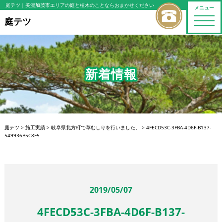
庭テツ
｜美濃加茂市エリアの庭と植木のことならおまかせください
メニュー
toggle
庭テツ
naviga
新着情報
庭テツ
>
施工実績
>
岐阜県北方町で草むしりを行いました。
>
4FECD53C-3FBA-4D6F-B137-
549936B5C8F5
2019/05/07
4FECD53C-3FBA-4D6F-B137-