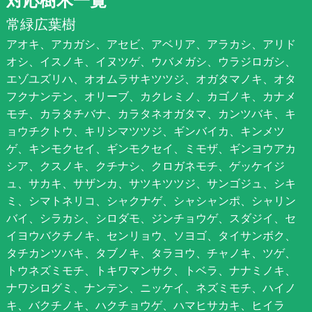
常緑広葉樹
アオキ、アカガシ、アセビ、アベリア、アラカシ、アリド
オシ、イスノキ、イヌツゲ、ウバメガシ、ウラジロガシ、
エゾユズリハ、オオムラサキツツジ、オガタマノキ、オタ
フクナンテン、オリーブ、カクレミノ、カゴノキ、カナメ
モチ、カラタチバナ、カラタネオガタマ、カンツバキ、キ
ョウチクトウ、キリシマツツジ、ギンバイカ、キンメツ
ゲ、キンモクセイ、ギンモクセイ、ミモザ、ギンヨウアカ
シア、クスノキ、クチナシ、クロガネモチ、ゲッケイジ
ュ、サカキ、サザンカ、サツキツツジ、サンゴジュ、シキ
ミ、シマトネリコ、シャクナゲ、シャシャンポ、シャリン
バイ、シラカシ、シロダモ、ジンチョウゲ、スダジイ、セ
イヨウバクチノキ、センリョウ、ソヨゴ、タイサンボク、
タチカンツバキ、タブノキ、タラヨウ、チャノキ、ツゲ、
トウネズミモチ、トキワマンサク、トベラ、ナナミノキ、
ナワシログミ、ナンテン、ニッケイ、ネズミモチ、ハイノ
キ、バクチノキ、ハクチョウゲ、ハマヒサカキ、ヒイラ