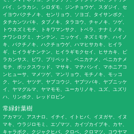
バイ、シラカシ、シロダモ、ジンチョウゲ、スダジイ、セ
イヨウバクチノキ、センリョウ、ソヨゴ、タイサンボク、
タチカンツバキ、タブノキ、タラヨウ、チャノキ、ツゲ、
トウネズミモチ、トキワマンサク、トベラ、ナナミノキ、
ナワシログミ、ナンテン、ニッケイ、ネズミモチ、ハイノ
キ、バクチノキ、ハクチョウゲ、ハマヒサカキ、ヒイラ
ギ、ヒイラギナンテン、ヒイラギモクセイ、ヒサカキ、ピ
ラカンサス、ビワ、プリペット、ベニカナメ、ベニカナメ
モチ、ボックスウッド、マサキ、マテバシイ、マホニアコ
ンヒューサ、マメツゲ、マンリョウ、モチノキ、モッコ
ク、ヤシ、ヤツデ、ヤブコウジ、ヤブツバキ、ヤブニッケ
イ、ヤマグルマ、ヤマモモ、ユーカリノキ、ユズ、ユズリ
ハ、リンボク、レッドロビン
常緑針葉樹
アカマツ、アスナロ、イチイ、イトヒバ、イヌガヤ、イヌ
マキ、ウラジロモミ、エゾマツ、カイヅカイブキ、カヤ、
キャラボク、クジャクヒバ、クロベ、クロマツ、コウヤマ