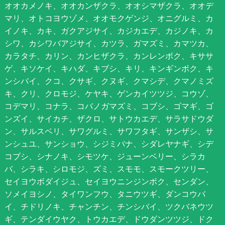
オオカメノキ、オオカンザクラ、オオシマザクラ、オオデ
マリ、オトコヨウゾメ、オオモクゲンジ、オニグルミ、カ
イノキ、カキ、ガクアジサイ、カジカエデ、カジノキ、カ
シワ、カシワバアジサイ、カツラ、ガマズミ、カマツカ、
カラタチ、カリン、カンヒザクラ、カンレンボク、キササ
ゲ、キソケイ、キハダ、キブシ、キリ、キンギンボク、キ
ンシバイ、クコ、クサギ、クヌギ、クマシデ、クマノミズ
キ、クリ、クロモジ、ケヤキ、ゲンカイツツジ、コウゾ、
コデマリ、コナラ、コバノガマズミ、コブシ、ゴマギ、ゴ
ンズイ、サイカチ、ザクロ、サトウカエデ、サラサドウダ
ン、サルスベリ、サワグルミ、サワフタギ、サンザシ、サ
ンシュユ、サンショウ、シジミバナ、シダレヤナギ、シデ
コブシ、シナノキ、シモツケ、ジューンベリー、シラカ
バ、シラキ、シロモジ、ズミ、スモモ、スモークツリー、
セイヨウボダイジュ、セイヨウニンジンボク、センダン、
ソメイヨシノ、タイワンフウ、タニウツギ、ダンコウバ
イ、チドリノキ、チャンチン、チンシバイ、ツクバネウツ
ギ、テンダイウヤク、トウカエデ、ドウダンツツジ、ドク