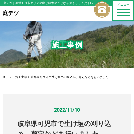
庭テツ
｜美濃加茂市エリアの庭と植木のことならおまかせください
メニュー
toggle
庭テツ
naviga
施工事例
庭テツ
>
施工実績
>
岐阜県可児市で生け垣の刈り込み、剪定などを行いました。
2022/11/10
岐阜県可児市で生け垣の刈り込
み、剪定などを行いました。