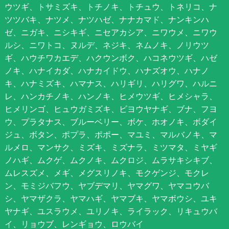
ウツギ、トサミズキ、トチノキ、トチュウ、トネリコ、ナ
ツツバキ、ナツメ、ナツハゼ、ナナカマド、ナンキンハ
ゼ、ニガキ、ニシキギ、ニセアカシア、ニワウメ、ニワウ
ルシ、ニワトコ、ヌルデ、ネジキ、ネムノキ、ノリウツ
ギ、ハウチワカエデ、ハクウンボク、ハコネウツギ、ハゼ
ノキ、ハナイカダ、ハナカイドウ、ハナズオウ、ハナノ
キ、ハナミズキ、ハマナス、ハリギリ、ハリグワ、ハルニ
レ、ハンカチノキ、ハンノキ、ヒメウツギ、ヒメシャラ、
ヒメリンゴ、ヒュウガミズキ、ビヨウヤナギ、ブナ、フヨ
ウ、プラタナス、ブルーベリー、ボケ、ホオノキ、ボダイ
ジュ、ボタン、ポプラ、ポポー、マユミ、マルバノキ、マ
ルメロ、マンサク、ミズキ、ミズナラ、ミツマタ、ミヤギ
ノハギ、ムクゲ、ムクノキ、ムクロジ、ムラサキシキブ、
ムレスズメ、メギ、メグスリノキ、モクゲンジ、モクレ
ン、モミジバフウ、ヤブデマリ、ヤマグワ、ヤマコウバ
シ、ヤマザクラ、ヤマハギ、ヤマブキ、ヤマボウシ、ユキ
ヤナギ、ユスラウメ、ユリノキ、ライラック、リキュウバ
イ、リョウブ、レンギョウ、ロウバイ