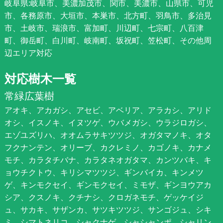
岐阜県:岐阜市、美濃加茂市、関市、美濃市、山県市、可児
市、各務原市、大垣市、本巣市、北方町、羽鳥市、多治見
市、土岐市、瑞浪市、富加町、川辺町、七宗町、八百津
町、御岳町、白川町、岐南町、坂祝町、笠松町、その他周
辺エリア対応
対応樹木一覧
常緑広葉樹
アオキ、アカガシ、アセビ、アベリア、アラカシ、アリド
オシ、イスノキ、イヌツゲ、ウバメガシ、ウラジロガシ、
エゾユズリハ、オオムラサキツツジ、オガタマノキ、オタ
フクナンテン、オリーブ、カクレミノ、カゴノキ、カナメ
モチ、カラタチバナ、カラタネオガタマ、カンツバキ、キ
ョウチクトウ、キリシマツツジ、ギンバイカ、キンメツ
ゲ、キンモクセイ、ギンモクセイ、ミモザ、ギンヨウアカ
シア、クスノキ、クチナシ、クロガネモチ、ゲッケイジ
ュ、サカキ、サザンカ、サツキツツジ、サンゴジュ、シキ
ミ、シマトネリコ、シャクナゲ、シャシャンポ、シャリン