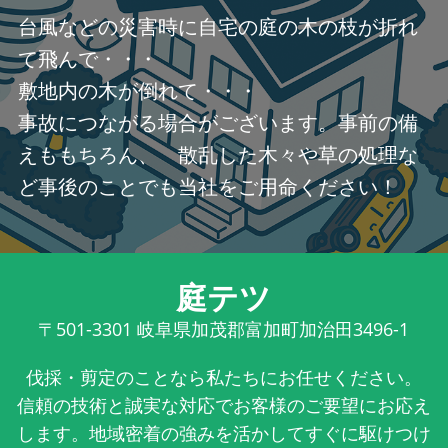
台風などの災害時に自宅の庭の木の枝が折れ
て飛んで・・・
敷地内の木が倒れて・・・
事故につながる場合がございます。事前の備
えももちろん、 散乱した木々や草の処理な
ど事後のことでも当社をご用命ください！
庭テツ
〒501-3301
岐阜県加茂郡富加町加治田3496-1
伐採・剪定のことなら私たちにお任せください。
信頼の技術と誠実な対応でお客様のご要望にお応え
します。地域密着の強みを活かしてすぐに駆けつけ