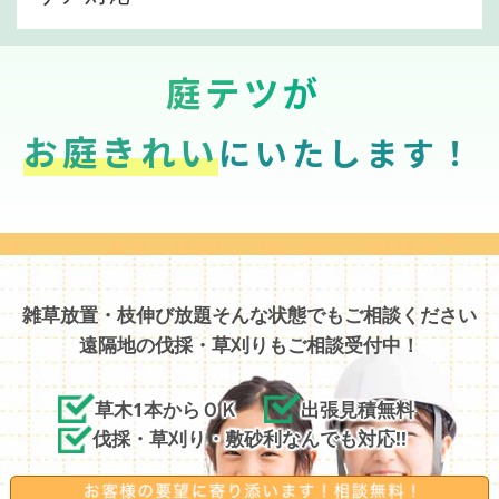
庭テツが
お庭きれい
にいたします！
雑草放置・枝伸び放題そんな状態でもご相談ください
遠隔地の伐採・草刈りもご相談受付中！
草木1本からＯＫ
出張見積無料
伐採・草刈り・敷砂利なんでも対応!!