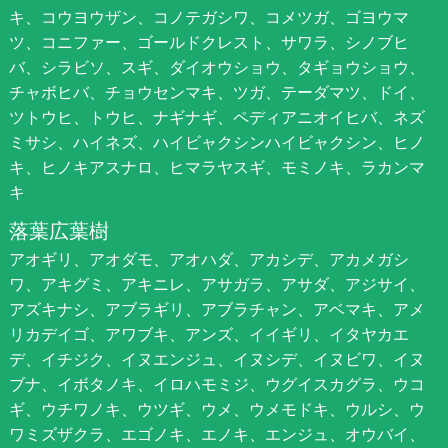
キ、コウヨウザン、コノテガシワ、コメツガ、ゴヨウマ
ツ、コニファー、ゴールドクレスト、サワラ、シノブヒ
バ、シラビソ、スギ、ダイオウショウ、タギョウショウ、
チャボヒバ、チョウセンマキ、ツガ、テーダマツ、ドイ、
ツトウヒ、トウヒ、ナギナギ、ペディアニオイヒバ、ネズ
ミサシ、ハイネズ、ハイビャクシンハイビャクシン、ヒノ
キ、ヒノキアスナロ、ヒマラヤスギ、モミノキ、ラカンマ
キ
落葉広葉樹
アオギリ、アオダモ、アオハダ、アカシデ、アカメガシ
ワ、アキグミ、アキニレ、アサガラ、アサダ、アジサイ、
アズキナシ、アブラギリ、アブラチャン、アベマキ、アメ
リカデイゴ、アワブキ、アンズ、イイギリ、イタヤカエ
デ、イチジク、イヌエンジュ、イヌシデ、イヌビワ、イヌ
ブナ、イボタノキ、イロハモミジ、ウグイスカグラ、ウコ
ギ、ウチワノキ、ウツギ、ウメ、ウメモドキ、ウルシ、ウ
ワミズザクラ、エゴノキ、エノキ、エンジュ、オウバイ、