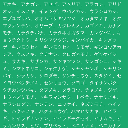
アオキ、アカガシ、アセビ、アベリア、アラカシ、アリド
オシ、イスノキ、イヌツゲ、ウバメガシ、ウラジロガシ、
エゾユズリハ、オオムラサキツツジ、オガタマノキ、オタ
フクナンテン、オリーブ、カクレミノ、カゴノキ、カナメ
モチ、カラタチバナ、カラタネオガタマ、カンツバキ、キ
ョウチクトウ、キリシマツツジ、ギンバイカ、キンメツ
ゲ、キンモクセイ、ギンモクセイ、ミモザ、ギンヨウアカ
シア、クスノキ、クチナシ、クロガネモチ、ゲッケイジ
ュ、サカキ、サザンカ、サツキツツジ、サンゴジュ、シキ
ミ、シマトネリコ、シャクナゲ、シャシャンポ、シャリン
バイ、シラカシ、シロダモ、ジンチョウゲ、スダジイ、セ
イヨウバクチノキ、センリョウ、ソヨゴ、タイサンボク、
タチカンツバキ、タブノキ、タラヨウ、チャノキ、ツゲ、
トウネズミモチ、トキワマンサク、トベラ、ナナミノキ、
ナワシログミ、ナンテン、ニッケイ、ネズミモチ、ハイノ
キ、バクチノキ、ハクチョウゲ、ハマヒサカキ、ヒイラ
ギ、ヒイラギナンテン、ヒイラギモクセイ、ヒサカキ、ピ
ラカンサス、ビワ、プリペット、ベニカナメ、ベニカナメ