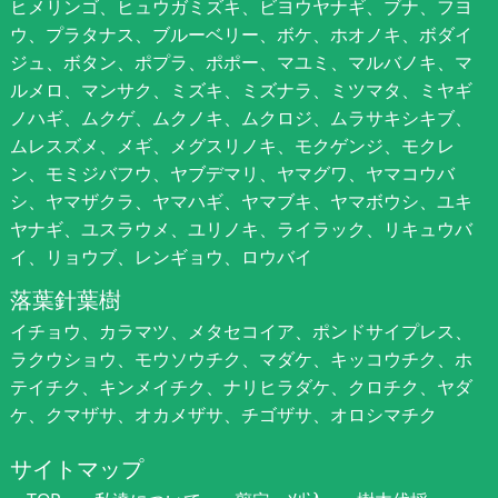
ヒメリンゴ、ヒュウガミズキ、ビヨウヤナギ、ブナ、フヨ
ウ、プラタナス、ブルーベリー、ボケ、ホオノキ、ボダイ
ジュ、ボタン、ポプラ、ポポー、マユミ、マルバノキ、マ
ルメロ、マンサク、ミズキ、ミズナラ、ミツマタ、ミヤギ
ノハギ、ムクゲ、ムクノキ、ムクロジ、ムラサキシキブ、
ムレスズメ、メギ、メグスリノキ、モクゲンジ、モクレ
ン、モミジバフウ、ヤブデマリ、ヤマグワ、ヤマコウバ
シ、ヤマザクラ、ヤマハギ、ヤマブキ、ヤマボウシ、ユキ
ヤナギ、ユスラウメ、ユリノキ、ライラック、リキュウバ
イ、リョウブ、レンギョウ、ロウバイ
落葉針葉樹
イチョウ、カラマツ、メタセコイア、ポンドサイプレス、
ラクウショウ、モウソウチク、マダケ、キッコウチク、ホ
テイチク、キンメイチク、ナリヒラダケ、クロチク、ヤダ
ケ、クマザサ、オカメザサ、チゴザサ、オロシマチク
サイトマップ