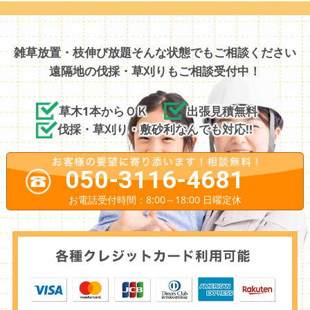
雑草放置・枝伸び放題そんな状態でもご相談ください
遠隔地の伐採・草刈りもご相談受付中！
草木1本からＯＫ
出張見積無料
伐採・草刈り・敷砂利なんでも対応!!
050-3116-4681
お電話受付時間：8:00～18:00 日曜定休