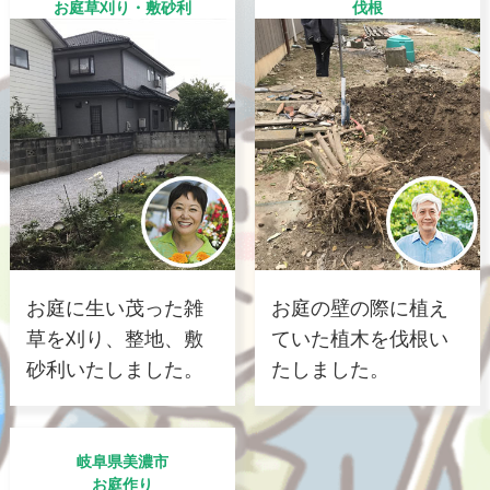
お庭草刈り・敷砂利
伐根
お庭に生い茂った雑
お庭の壁の際に植え
草を刈り、整地、敷
ていた植木を伐根い
砂利いたしました。
たしました。
岐阜県美濃市
お庭作り