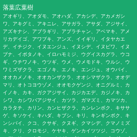
落葉広葉樹
アオギリ、アオダモ、アオハダ、アカシデ、アカメガシ
ワ、アキグミ、アキニレ、アサガラ、アサダ、アジサイ、
アズキナシ、アブラギリ、アブラチャン、アベマキ、アメ
リカデイゴ、アワブキ、アンズ、イイギリ、イタヤカエ
デ、イチジク、イヌエンジュ、イヌシデ、イヌビワ、イヌ
ブナ、イボタノキ、イロハモミジ、ウグイスカグラ、ウコ
ギ、ウチワノキ、ウツギ、ウメ、ウメモドキ、ウルシ、ウ
ワミズザクラ、エゴノキ、エノキ、エンジュ、オウバイ、
オオカメノキ、オオカンザクラ、オオシマザクラ、オオデ
マリ、オトコヨウゾメ、オオモクゲンジ、オニグルミ、カ
イノキ、カキ、ガクアジサイ、カジカエデ、カジノキ、カ
シワ、カシワバアジサイ、カツラ、ガマズミ、カマツカ、
カラタチ、カリン、カンヒザクラ、カンレンボク、キササ
ゲ、キソケイ、キハダ、キブシ、キリ、キンギンボク、キ
ンシバイ、クコ、クサギ、クヌギ、クマシデ、クマノミズ
キ、クリ、クロモジ、ケヤキ、ゲンカイツツジ、コウゾ、