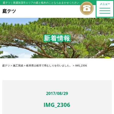
庭テツ
｜美濃加茂市エリアの庭と植木のことならおまかせください
メニュー
toggle
庭テツ
naviga
新着情報
庭テツ
>
施工実績
>
岐阜県土岐市で草むしりを行いました。
>
IMG_2306
2017/08/29
IMG_2306