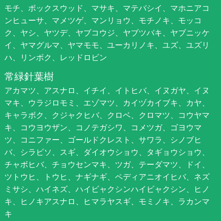
モチ、ボックスウッド、マサキ、マテバシイ、マホニアコ
ンヒューサ、マメツゲ、マンリョウ、モチノキ、モッコ
ク、ヤシ、ヤツデ、ヤブコウジ、ヤブツバキ、ヤブニッケ
イ、ヤマグルマ、ヤマモモ、ユーカリノキ、ユズ、ユズリ
ハ、リンボク、レッドロビン
常緑針葉樹
アカマツ、アスナロ、イチイ、イトヒバ、イヌガヤ、イヌ
マキ、ウラジロモミ、エゾマツ、カイヅカイブキ、カヤ、
キャラボク、クジャクヒバ、クロベ、クロマツ、コウヤマ
キ、コウヨウザン、コノテガシワ、コメツガ、ゴヨウマ
ツ、コニファー、ゴールドクレスト、サワラ、シノブヒ
バ、シラビソ、スギ、ダイオウショウ、タギョウショウ、
チャボヒバ、チョウセンマキ、ツガ、テーダマツ、ドイ、
ツトウヒ、トウヒ、ナギナギ、ペディアニオイヒバ、ネズ
ミサシ、ハイネズ、ハイビャクシンハイビャクシン、ヒノ
キ、ヒノキアスナロ、ヒマラヤスギ、モミノキ、ラカンマ
キ