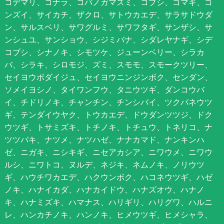
コデマリ、コナラ、コバノガマズミ、コブシ、ゴマギ、ゴ
ンズイ、サイカチ、ザクロ、サトウカエデ、サラサドウダ
ン、サルスベリ、サワグルミ、サワフタギ、サンザシ、サ
ンシュユ、サンショウ、シジミバナ、シダレヤナギ、シデ
コブシ、シナノキ、シモツケ、ジューンベリー、シラカ
バ、シラキ、シロモジ、ズミ、スモモ、スモークツリー、
セイヨウボダイジュ、セイヨウニンジンボク、センダン、
ソメイヨシノ、タイワンフウ、タニウツギ、ダンコウバ
イ、チドリノキ、チャンチン、チンシバイ、ツクバネウツ
ギ、テンダイウヤク、トウカエデ、ドウダンツツジ、ドク
ウツギ、トサミズキ、トチノキ、トチュウ、トネリコ、ナ
ツツバキ、ナツメ、ナツハゼ、ナナカマド、ナンキンハ
ゼ、ニガキ、ニシキギ、ニセアカシア、ニワウメ、ニワウ
ルシ、ニワトコ、ヌルデ、ネジキ、ネムノキ、ノリウツ
ギ、ハウチワカエデ、ハクウンボク、ハコネウツギ、ハゼ
ノキ、ハナイカダ、ハナカイドウ、ハナズオウ、ハナノ
キ、ハナミズキ、ハマナス、ハリギリ、ハリグワ、ハルニ
レ、ハンカチノキ、ハンノキ、ヒメウツギ、ヒメシャラ、