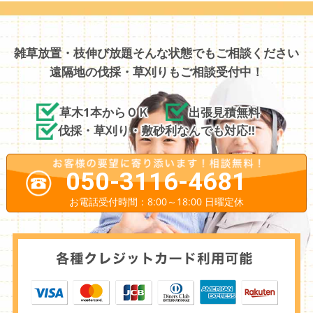
雑草放置・枝伸び放題そんな状態でもご相談ください
遠隔地の伐採・草刈りもご相談受付中！
草木1本からＯＫ
出張見積無料
伐採・草刈り・敷砂利なんでも対応!!
050-3116-4681
お電話受付時間：8:00～18:00 日曜定休