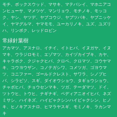
モチ、ボックスウッド、マサキ、マテバシイ、マホニアコ
ンヒューサ、マメツゲ、マンリョウ、モチノキ、モッコ
ク、ヤシ、ヤツデ、ヤブコウジ、ヤブツバキ、ヤブニッケ
イ、ヤマグルマ、ヤマモモ、ユーカリノキ、ユズ、ユズリ
ハ、リンボク、レッドロビン
常緑針葉樹
アカマツ、アスナロ、イチイ、イトヒバ、イヌガヤ、イヌ
マキ、ウラジロモミ、エゾマツ、カイヅカイブキ、カヤ、
キャラボク、クジャクヒバ、クロベ、クロマツ、コウヤマ
キ、コウヨウザン、コノテガシワ、コメツガ、ゴヨウマ
ツ、コニファー、ゴールドクレスト、サワラ、シノブヒ
バ、シラビソ、スギ、ダイオウショウ、タギョウショウ、
チャボヒバ、チョウセンマキ、ツガ、テーダマツ、ドイ、
ツトウヒ、トウヒ、ナギナギ、ペディアニオイヒバ、ネズ
ミサシ、ハイネズ、ハイビャクシンハイビャクシン、ヒノ
キ、ヒノキアスナロ、ヒマラヤスギ、モミノキ、ラカンマ
キ