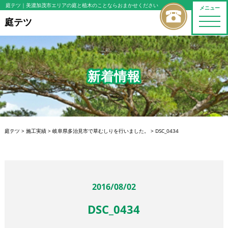
庭テツ
｜美濃加茂市エリアの庭と植木のことならおまかせください
メニュー
toggle
庭テツ
naviga
新着情報
庭テツ
>
施工実績
>
岐阜県多治見市で草むしりを行いました。
>
DSC_0434
2016/08/02
DSC_0434