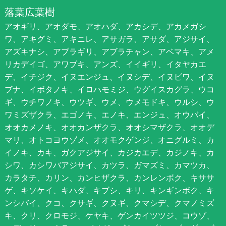
落葉広葉樹
アオギリ、アオダモ、アオハダ、アカシデ、アカメガシ
ワ、アキグミ、アキニレ、アサガラ、アサダ、アジサイ、
アズキナシ、アブラギリ、アブラチャン、アベマキ、アメ
リカデイゴ、アワブキ、アンズ、イイギリ、イタヤカエ
デ、イチジク、イヌエンジュ、イヌシデ、イヌビワ、イヌ
ブナ、イボタノキ、イロハモミジ、ウグイスカグラ、ウコ
ギ、ウチワノキ、ウツギ、ウメ、ウメモドキ、ウルシ、ウ
ワミズザクラ、エゴノキ、エノキ、エンジュ、オウバイ、
オオカメノキ、オオカンザクラ、オオシマザクラ、オオデ
マリ、オトコヨウゾメ、オオモクゲンジ、オニグルミ、カ
イノキ、カキ、ガクアジサイ、カジカエデ、カジノキ、カ
シワ、カシワバアジサイ、カツラ、ガマズミ、カマツカ、
カラタチ、カリン、カンヒザクラ、カンレンボク、キササ
ゲ、キソケイ、キハダ、キブシ、キリ、キンギンボク、キ
ンシバイ、クコ、クサギ、クヌギ、クマシデ、クマノミズ
キ、クリ、クロモジ、ケヤキ、ゲンカイツツジ、コウゾ、