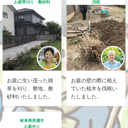
お庭草刈り・敷砂利
伐根
お庭に生い茂った雑
お庭の壁の際に植え
草を刈り、整地、敷
ていた植木を伐根い
砂利いたしました。
たしました。
岐阜県美濃市
お庭作り