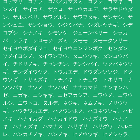
コデマリ、コナラ、コバノガマズミ、コブシ、ゴマギ、ゴ
ンズイ、サイカチ、ザクロ、サトウカエデ、サラサドウダ
ン、サルスベリ、サワグルミ、サワフタギ、サンザシ、サ
ンシュユ、サンショウ、シジミバナ、シダレヤナギ、シデ
コブシ、シナノキ、シモツケ、ジューンベリー、シラカ
バ、シラキ、シロモジ、ズミ、スモモ、スモークツリー、
セイヨウボダイジュ、セイヨウニンジンボク、センダン、
ソメイヨシノ、タイワンフウ、タニウツギ、ダンコウバ
イ、チドリノキ、チャンチン、チンシバイ、ツクバネウツ
ギ、テンダイウヤク、トウカエデ、ドウダンツツジ、ドク
ウツギ、トサミズキ、トチノキ、トチュウ、トネリコ、ナ
ツツバキ、ナツメ、ナツハゼ、ナナカマド、ナンキンハ
ゼ、ニガキ、ニシキギ、ニセアカシア、ニワウメ、ニワウ
ルシ、ニワトコ、ヌルデ、ネジキ、ネムノキ、ノリウツ
ギ、ハウチワカエデ、ハクウンボク、ハコネウツギ、ハゼ
ノキ、ハナイカダ、ハナカイドウ、ハナズオウ、ハナノ
キ、ハナミズキ、ハマナス、ハリギリ、ハリグワ、ハルニ
レ、ハンカチノキ、ハンノキ、ヒメウツギ、ヒメシャラ、