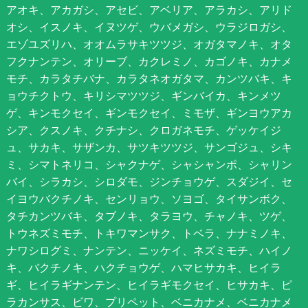
アオキ、アカガシ、アセビ、アベリア、アラカシ、アリド
オシ、イスノキ、イヌツゲ、ウバメガシ、ウラジロガシ、
エゾユズリハ、オオムラサキツツジ、オガタマノキ、オタ
フクナンテン、オリーブ、カクレミノ、カゴノキ、カナメ
モチ、カラタチバナ、カラタネオガタマ、カンツバキ、キ
ョウチクトウ、キリシマツツジ、ギンバイカ、キンメツ
ゲ、キンモクセイ、ギンモクセイ、ミモザ、ギンヨウアカ
シア、クスノキ、クチナシ、クロガネモチ、ゲッケイジ
ュ、サカキ、サザンカ、サツキツツジ、サンゴジュ、シキ
ミ、シマトネリコ、シャクナゲ、シャシャンポ、シャリン
バイ、シラカシ、シロダモ、ジンチョウゲ、スダジイ、セ
イヨウバクチノキ、センリョウ、ソヨゴ、タイサンボク、
タチカンツバキ、タブノキ、タラヨウ、チャノキ、ツゲ、
トウネズミモチ、トキワマンサク、トベラ、ナナミノキ、
ナワシログミ、ナンテン、ニッケイ、ネズミモチ、ハイノ
キ、バクチノキ、ハクチョウゲ、ハマヒサカキ、ヒイラ
ギ、ヒイラギナンテン、ヒイラギモクセイ、ヒサカキ、ピ
ラカンサス、ビワ、プリペット、ベニカナメ、ベニカナメ