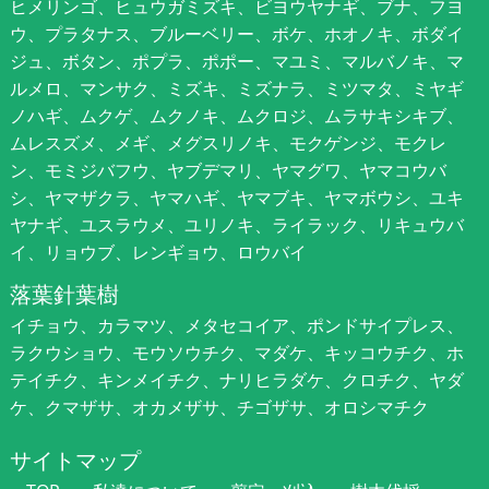
ヒメリンゴ、ヒュウガミズキ、ビヨウヤナギ、ブナ、フヨ
ウ、プラタナス、ブルーベリー、ボケ、ホオノキ、ボダイ
ジュ、ボタン、ポプラ、ポポー、マユミ、マルバノキ、マ
ルメロ、マンサク、ミズキ、ミズナラ、ミツマタ、ミヤギ
ノハギ、ムクゲ、ムクノキ、ムクロジ、ムラサキシキブ、
ムレスズメ、メギ、メグスリノキ、モクゲンジ、モクレ
ン、モミジバフウ、ヤブデマリ、ヤマグワ、ヤマコウバ
シ、ヤマザクラ、ヤマハギ、ヤマブキ、ヤマボウシ、ユキ
ヤナギ、ユスラウメ、ユリノキ、ライラック、リキュウバ
イ、リョウブ、レンギョウ、ロウバイ
落葉針葉樹
イチョウ、カラマツ、メタセコイア、ポンドサイプレス、
ラクウショウ、モウソウチク、マダケ、キッコウチク、ホ
テイチク、キンメイチク、ナリヒラダケ、クロチク、ヤダ
ケ、クマザサ、オカメザサ、チゴザサ、オロシマチク
サイトマップ