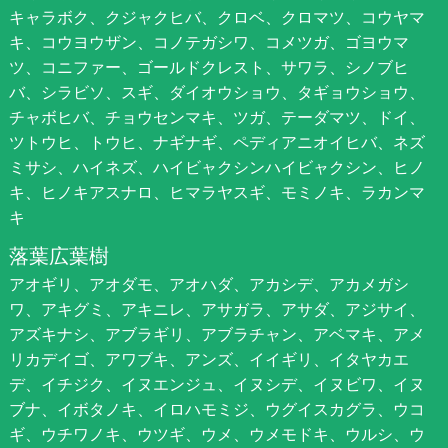
キャラボク、クジャクヒバ、クロベ、クロマツ、コウヤマ
キ、コウヨウザン、コノテガシワ、コメツガ、ゴヨウマ
ツ、コニファー、ゴールドクレスト、サワラ、シノブヒ
バ、シラビソ、スギ、ダイオウショウ、タギョウショウ、
チャボヒバ、チョウセンマキ、ツガ、テーダマツ、ドイ、
ツトウヒ、トウヒ、ナギナギ、ペディアニオイヒバ、ネズ
ミサシ、ハイネズ、ハイビャクシンハイビャクシン、ヒノ
キ、ヒノキアスナロ、ヒマラヤスギ、モミノキ、ラカンマ
キ
落葉広葉樹
アオギリ、アオダモ、アオハダ、アカシデ、アカメガシ
ワ、アキグミ、アキニレ、アサガラ、アサダ、アジサイ、
アズキナシ、アブラギリ、アブラチャン、アベマキ、アメ
リカデイゴ、アワブキ、アンズ、イイギリ、イタヤカエ
デ、イチジク、イヌエンジュ、イヌシデ、イヌビワ、イヌ
ブナ、イボタノキ、イロハモミジ、ウグイスカグラ、ウコ
ギ、ウチワノキ、ウツギ、ウメ、ウメモドキ、ウルシ、ウ