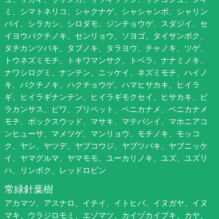
ミ、シマトネリコ、シャクナゲ、シャシャンポ、シャリン
バイ、シラカシ、シロダモ、ジンチョウゲ、スダジイ、セ
イヨウバクチノキ、センリョウ、ソヨゴ、タイサンボク、
タチカンツバキ、タブノキ、タラヨウ、チャノキ、ツゲ、
トウネズミモチ、トキワマンサク、トベラ、ナナミノキ、
ナワシログミ、ナンテン、ニッケイ、ネズミモチ、ハイノ
キ、バクチノキ、ハクチョウゲ、ハマヒサカキ、ヒイラ
ギ、ヒイラギナンテン、ヒイラギモクセイ、ヒサカキ、ピ
ラカンサス、ビワ、プリペット、ベニカナメ、ベニカナメ
モチ、ボックスウッド、マサキ、マテバシイ、マホニアコ
ンヒューサ、マメツゲ、マンリョウ、モチノキ、モッコ
ク、ヤシ、ヤツデ、ヤブコウジ、ヤブツバキ、ヤブニッケ
イ、ヤマグルマ、ヤマモモ、ユーカリノキ、ユズ、ユズリ
ハ、リンボク、レッドロビン
常緑針葉樹
アカマツ、アスナロ、イチイ、イトヒバ、イヌガヤ、イヌ
マキ、ウラジロモミ、エゾマツ、カイヅカイブキ、カヤ、