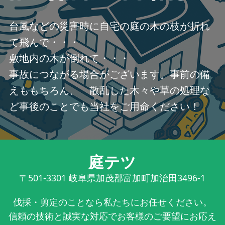
台風などの災害時に自宅の庭の木の枝が折れ
て飛んで・・・
敷地内の木が倒れて・・・
事故につながる場合がございます。事前の備
えももちろん、 散乱した木々や草の処理な
ど事後のことでも当社をご用命ください！
庭テツ
〒501-3301
岐阜県加茂郡富加町加治田3496-1
伐採・剪定のことなら私たちにお任せください。
信頼の技術と誠実な対応でお客様のご要望にお応え