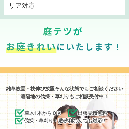
リア対応
庭テツが
お庭きれい
にいたします！
雑草放置・枝伸び放題そんな状態でもご相談ください
遠隔地の伐採・草刈りもご相談受付中！
草木1本からＯＫ
出張見積無料
伐採・草刈り・敷砂利なんでも対応!!