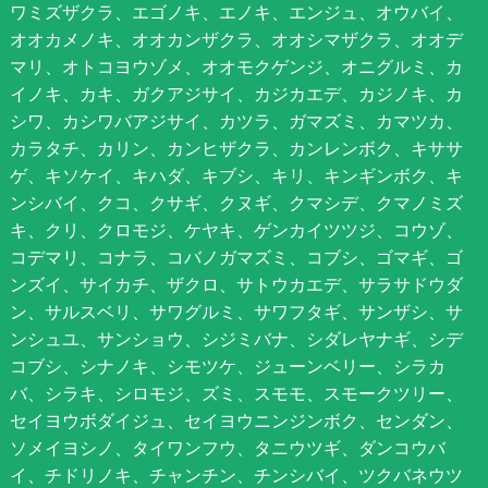
ワミズザクラ、エゴノキ、エノキ、エンジュ、オウバイ、
オオカメノキ、オオカンザクラ、オオシマザクラ、オオデ
マリ、オトコヨウゾメ、オオモクゲンジ、オニグルミ、カ
イノキ、カキ、ガクアジサイ、カジカエデ、カジノキ、カ
シワ、カシワバアジサイ、カツラ、ガマズミ、カマツカ、
カラタチ、カリン、カンヒザクラ、カンレンボク、キササ
ゲ、キソケイ、キハダ、キブシ、キリ、キンギンボク、キ
ンシバイ、クコ、クサギ、クヌギ、クマシデ、クマノミズ
キ、クリ、クロモジ、ケヤキ、ゲンカイツツジ、コウゾ、
コデマリ、コナラ、コバノガマズミ、コブシ、ゴマギ、ゴ
ンズイ、サイカチ、ザクロ、サトウカエデ、サラサドウダ
ン、サルスベリ、サワグルミ、サワフタギ、サンザシ、サ
ンシュユ、サンショウ、シジミバナ、シダレヤナギ、シデ
コブシ、シナノキ、シモツケ、ジューンベリー、シラカ
バ、シラキ、シロモジ、ズミ、スモモ、スモークツリー、
セイヨウボダイジュ、セイヨウニンジンボク、センダン、
ソメイヨシノ、タイワンフウ、タニウツギ、ダンコウバ
イ、チドリノキ、チャンチン、チンシバイ、ツクバネウツ