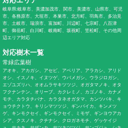
岐阜県:岐阜市、美濃加茂市、関市、美濃市、山県市、可児
市、各務原市、大垣市、本巣市、北方町、羽鳥市、多治見
市、土岐市、瑞浪市、富加町、川辺町、七宗町、八百津
町、御岳町、白川町、岐南町、坂祝町、笠松町、その他周
辺エリア対応
対応樹木一覧
常緑広葉樹
アオキ、アカガシ、アセビ、アベリア、アラカシ、アリド
オシ、イスノキ、イヌツゲ、ウバメガシ、ウラジロガシ、
エゾユズリハ、オオムラサキツツジ、オガタマノキ、オタ
フクナンテン、オリーブ、カクレミノ、カゴノキ、カナメ
モチ、カラタチバナ、カラタネオガタマ、カンツバキ、キ
ョウチクトウ、キリシマツツジ、ギンバイカ、キンメツ
ゲ、キンモクセイ、ギンモクセイ、ミモザ、ギンヨウアカ
シア、クスノキ、クチナシ、クロガネモチ、ゲッケイジ
ュ、サカキ、サザンカ、サツキツツジ、サンゴジュ、シキ