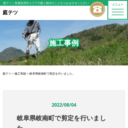
庭テツ
｜美濃加茂市エリアの庭と植木のことならおまかせください
メニュー
toggle
庭テツ
naviga
施工事例
庭テツ
>
施工実績
>
岐阜県岐南町で剪定を行いました。
2022/08/04
岐阜県岐南町で剪定を行いまし
た。