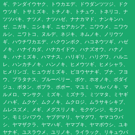
ギ、テンダイウヤク、トウカエデ、ドウダンツツジ、ドク
ウツギ、トサミズキ、トチノキ、トチュウ、トネリコ、ナ
ツツバキ、ナツメ、ナツハゼ、ナナカマド、ナンキンハ
ゼ、ニガキ、ニシキギ、ニセアカシア、ニワウメ、ニワウ
ルシ、ニワトコ、ヌルデ、ネジキ、ネムノキ、ノリウツ
ギ、ハウチワカエデ、ハクウンボク、ハコネウツギ、ハゼ
ノキ、ハナイカダ、ハナカイドウ、ハナズオウ、ハナノ
キ、ハナミズキ、ハマナス、ハリギリ、ハリグワ、ハルニ
レ、ハンカチノキ、ハンノキ、ヒメウツギ、ヒメシャラ、
ヒメリンゴ、ヒュウガミズキ、ビヨウヤナギ、ブナ、フヨ
ウ、プラタナス、ブルーベリー、ボケ、ホオノキ、ボダイ
ジュ、ボタン、ポプラ、ポポー、マユミ、マルバノキ、マ
ルメロ、マンサク、ミズキ、ミズナラ、ミツマタ、ミヤギ
ノハギ、ムクゲ、ムクノキ、ムクロジ、ムラサキシキブ、
ムレスズメ、メギ、メグスリノキ、モクゲンジ、モクレ
ン、モミジバフウ、ヤブデマリ、ヤマグワ、ヤマコウバ
シ、ヤマザクラ、ヤマハギ、ヤマブキ、ヤマボウシ、ユキ
ヤナギ、ユスラウメ、ユリノキ、ライラック、リキュウバ