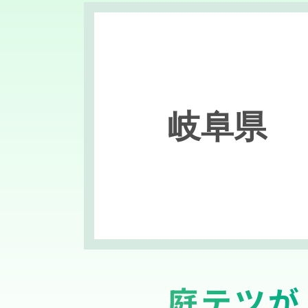
岐阜県
庭テツが