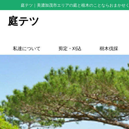
庭テツ
｜美濃加茂市エリアの庭と植木のことならおまかせ
庭テツ
私達について
剪定・刈込
樹木伐採