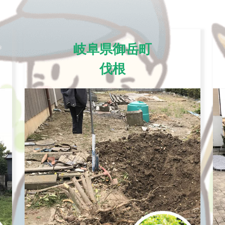
岐阜県御岳町
伐根