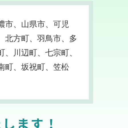
濃市、山県市、可児
、北方町、羽鳥市、多
町、川辺町、七宗町、
南町、坂祝町、笠松
たします！