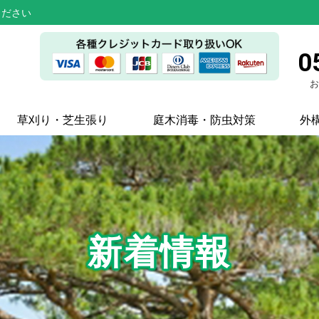
ください
0
お
草刈り・芝生張り
庭木消毒・防虫対策
外
新着情報