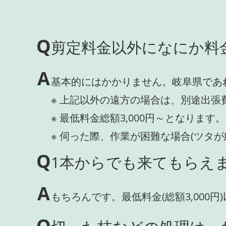
Q
剪定料金以外になにか料
A
基本的にはかかりません。岐阜県であ
※ 上記以外の遠方の場合は、別途出張
※ 最低料金総額3,000円～となります。
※ 伺った際、作業が困難な場合(ツタ
Q
1本からでも来てもらえま
A
もちろんです。最低料金(総額3,000
Q