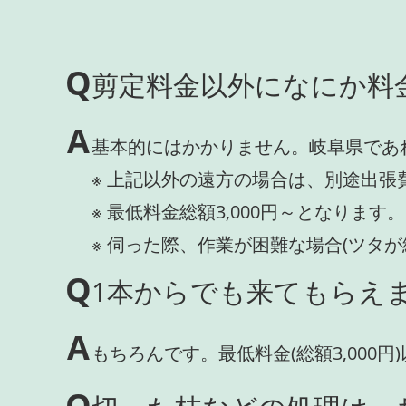
Q
剪定料金以外になにか料
A
基本的にはかかりません。岐阜県であ
※ 上記以外の遠方の場合は、別途出張
※ 最低料金総額3,000円～となります。
※ 伺った際、作業が困難な場合(ツタ
Q
1本からでも来てもらえま
A
もちろんです。最低料金(総額3,000
Q