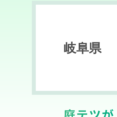
岐阜県
庭テツが