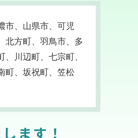
濃市、山県市、可児
、北方町、羽鳥市、多
町、川辺町、七宗町、
南町、坂祝町、笠松
たします！