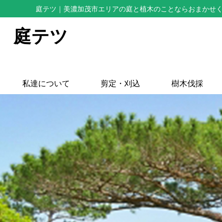
庭テツ
｜美濃加茂市エリアの庭と植木のことならおまかせ
庭テツ
私達について
剪定・刈込
樹木伐採