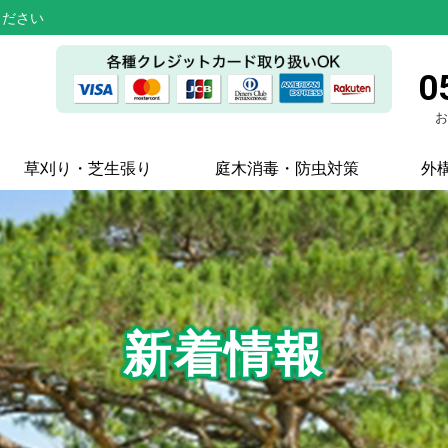
ください
0
お
草刈り・芝生張り
庭木消毒・防虫対策
外
新着情報