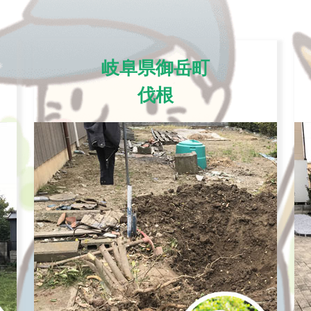
岐阜県御岳町
伐根