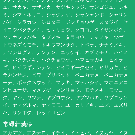
ュ、サカキ、サザンカ、サツキツツジ、サンゴジュ、シキ
ミ、シマトネリコ、シャクナゲ、シャシャンポ、シャリン
バイ、シラカシ、シロダモ、ジンチョウゲ、スダジイ、セ
イヨウバクチノキ、センリョウ、ソヨゴ、タイサンボク、
タチカンツバキ、タブノキ、タラヨウ、チャノキ、ツゲ、
トウネズミモチ、トキワマンサク、トベラ、ナナミノキ、
ナワシログミ、ナンテン、ニッケイ、ネズミモチ、ハイノ
キ、バクチノキ、ハクチョウゲ、ハマヒサカキ、ヒイラ
ギ、ヒイラギナンテン、ヒイラギモクセイ、ヒサカキ、ピ
ラカンサス、ビワ、プリペット、ベニカナメ、ベニカナメ
モチ、ボックスウッド、マサキ、マテバシイ、マホニアコ
ンヒューサ、マメツゲ、マンリョウ、モチノキ、モッコ
ク、ヤシ、ヤツデ、ヤブコウジ、ヤブツバキ、ヤブニッケ
イ、ヤマグルマ、ヤマモモ、ユーカリノキ、ユズ、ユズリ
ハ、リンボク、レッドロビン
常緑針葉樹
アカマツ、アスナロ、イチイ、イトヒバ、イヌガヤ、イヌ