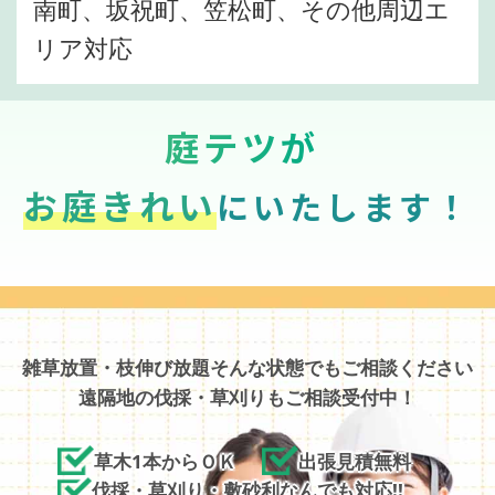
南町、坂祝町、笠松町、その他周辺エ
リア対応
庭テツが
お庭きれい
にいたします！
雑草放置・枝伸び放題そんな状態でもご相談ください
遠隔地の伐採・草刈りもご相談受付中！
草木1本からＯＫ
出張見積無料
伐採・草刈り・敷砂利なんでも対応!!