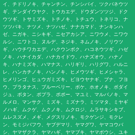
イ、チドリノキ、チャンチン、チンシバイ、ツクバネウツ
ギ、テンダイウヤク、トウカエデ、ドウダンツツジ、ドク
ウツギ、トサミズキ、トチノキ、トチュウ、トネリコ、ナ
ツツバキ、ナツメ、ナツハゼ、ナナカマド、ナンキンハ
ゼ、ニガキ、ニシキギ、ニセアカシア、ニワウメ、ニワウ
ルシ、ニワトコ、ヌルデ、ネジキ、ネムノキ、ノリウツ
ギ、ハウチワカエデ、ハクウンボク、ハコネウツギ、ハゼ
ノキ、ハナイカダ、ハナカイドウ、ハナズオウ、ハナノ
キ、ハナミズキ、ハマナス、ハリギリ、ハリグワ、ハルニ
レ、ハンカチノキ、ハンノキ、ヒメウツギ、ヒメシャラ、
ヒメリンゴ、ヒュウガミズキ、ビヨウヤナギ、ブナ、フヨ
ウ、プラタナス、ブルーベリー、ボケ、ホオノキ、ボダイ
ジュ、ボタン、ポプラ、ポポー、マユミ、マルバノキ、マ
ルメロ、マンサク、ミズキ、ミズナラ、ミツマタ、ミヤギ
ノハギ、ムクゲ、ムクノキ、ムクロジ、ムラサキシキブ、
ムレスズメ、メギ、メグスリノキ、モクゲンジ、モクレ
ン、モミジバフウ、ヤブデマリ、ヤマグワ、ヤマコウバ
シ、ヤマザクラ、ヤマハギ、ヤマブキ、ヤマボウシ、ユキ