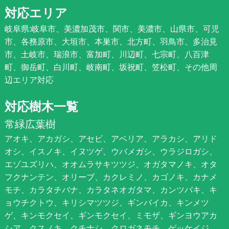
対応エリア
岐阜県:岐阜市、美濃加茂市、関市、美濃市、山県市、可児
市、各務原市、大垣市、本巣市、北方町、羽鳥市、多治見
市、土岐市、瑞浪市、富加町、川辺町、七宗町、八百津
町、御岳町、白川町、岐南町、坂祝町、笠松町、その他周
辺エリア対応
対応樹木一覧
常緑広葉樹
アオキ、アカガシ、アセビ、アベリア、アラカシ、アリド
オシ、イスノキ、イヌツゲ、ウバメガシ、ウラジロガシ、
エゾユズリハ、オオムラサキツツジ、オガタマノキ、オタ
フクナンテン、オリーブ、カクレミノ、カゴノキ、カナメ
モチ、カラタチバナ、カラタネオガタマ、カンツバキ、キ
ョウチクトウ、キリシマツツジ、ギンバイカ、キンメツ
ゲ、キンモクセイ、ギンモクセイ、ミモザ、ギンヨウアカ
シア、クスノキ、クチナシ、クロガネモチ、ゲッケイジ