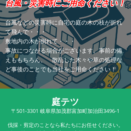
台風・災害時にご用命ください！
台風などの災害時に自宅の庭の木の枝が折れ
て飛んで・・・
敷地内の木が倒れて・・・
事故につながる場合がございます。事前の備
えももちろん、 散乱した木々や草の処理な
ど事後のことでも当社をご用命ください！
庭テツ
〒501-3301
岐阜県加茂郡富加町加治田3496-1
伐採・剪定のことなら私たちにお任せください。