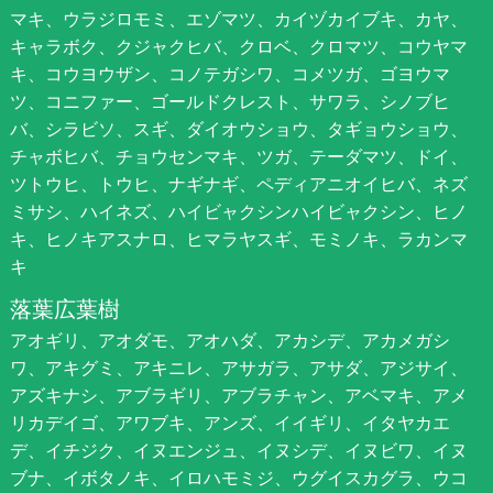
マキ、ウラジロモミ、エゾマツ、カイヅカイブキ、カヤ、
キャラボク、クジャクヒバ、クロベ、クロマツ、コウヤマ
キ、コウヨウザン、コノテガシワ、コメツガ、ゴヨウマ
ツ、コニファー、ゴールドクレスト、サワラ、シノブヒ
バ、シラビソ、スギ、ダイオウショウ、タギョウショウ、
チャボヒバ、チョウセンマキ、ツガ、テーダマツ、ドイ、
ツトウヒ、トウヒ、ナギナギ、ペディアニオイヒバ、ネズ
ミサシ、ハイネズ、ハイビャクシンハイビャクシン、ヒノ
キ、ヒノキアスナロ、ヒマラヤスギ、モミノキ、ラカンマ
キ
落葉広葉樹
アオギリ、アオダモ、アオハダ、アカシデ、アカメガシ
ワ、アキグミ、アキニレ、アサガラ、アサダ、アジサイ、
アズキナシ、アブラギリ、アブラチャン、アベマキ、アメ
リカデイゴ、アワブキ、アンズ、イイギリ、イタヤカエ
デ、イチジク、イヌエンジュ、イヌシデ、イヌビワ、イヌ
ブナ、イボタノキ、イロハモミジ、ウグイスカグラ、ウコ