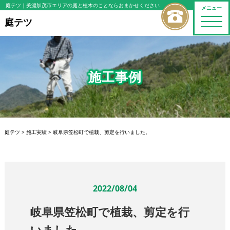
庭テツ
｜美濃加茂市エリアの庭と植木のことならおまかせください
メニュー
toggle
庭テツ
naviga
施工事例
庭テツ
>
施工実績
>
岐阜県笠松町で植栽、剪定を行いました。
2022/08/04
岐阜県笠松町で植栽、剪定を行
いました。