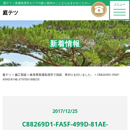
庭テツ
｜美濃加茂市エリアの庭と植木のことならおまかせください
メニュー
toggle
庭テツ
naviga
新着情報
庭テツ
>
施工実績
>
岐阜県美濃加茂市で伐採、草刈りを行いました。
>
C88269D1-FA5F-
499D-81AE-3197E6188E33
2017/12/25
C88269D1-FA5F-499D-81AE-