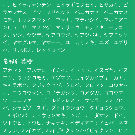
ギ、ヒイラギナンテン、ヒイラギモクセイ、ヒサカキ、ピ
ラカンサス、ビワ、プリペット、ベニカナメ、ベニカナメ
モチ、ボックスウッド、マサキ、マテバシイ、マホニアコ
ンヒューサ、マメツゲ、マンリョウ、モチノキ、モッコ
ク、ヤシ、ヤツデ、ヤブコウジ、ヤブツバキ、ヤブニッケ
イ、ヤマグルマ、ヤマモモ、ユーカリノキ、ユズ、ユズリ
ハ、リンボク、レッドロビン
常緑針葉樹
アカマツ、アスナロ、イチイ、イトヒバ、イヌガヤ、イヌ
マキ、ウラジロモミ、エゾマツ、カイヅカイブキ、カヤ、
キャラボク、クジャクヒバ、クロベ、クロマツ、コウヤマ
キ、コウヨウザン、コノテガシワ、コメツガ、ゴヨウマ
ツ、コニファー、ゴールドクレスト、サワラ、シノブヒ
バ、シラビソ、スギ、ダイオウショウ、タギョウショウ、
チャボヒバ、チョウセンマキ、ツガ、テーダマツ、ドイ、
ツトウヒ、トウヒ、ナギナギ、ペディアニオイヒバ、ネズ
ミサシ、ハイネズ、ハイビャクシンハイビャクシン、ヒノ