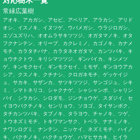
常緑広葉樹
アオキ、アカガシ、アセビ、アベリア、アラカシ、アリド
オシ、イスノキ、イヌツゲ、ウバメガシ、ウラジロガシ、
エゾユズリハ、オオムラサキツツジ、オガタマノキ、オタ
フクナンテン、オリーブ、カクレミノ、カゴノキ、カナメ
モチ、カラタチバナ、カラタネオガタマ、カンツバキ、キ
ョウチクトウ、キリシマツツジ、ギンバイカ、キンメツ
ゲ、キンモクセイ、ギンモクセイ、ミモザ、ギンヨウアカ
シア、クスノキ、クチナシ、クロガネモチ、ゲッケイジ
ュ、サカキ、サザンカ、サツキツツジ、サンゴジュ、シキ
ミ、シマトネリコ、シャクナゲ、シャシャンポ、シャリン
バイ、シラカシ、シロダモ、ジンチョウゲ、スダジイ、セ
イヨウバクチノキ、センリョウ、ソヨゴ、タイサンボク、
タチカンツバキ、タブノキ、タラヨウ、チャノキ、ツゲ、
トウネズミモチ、トキワマンサク、トベラ、ナナミノキ、
ナワシログミ、ナンテン、ニッケイ、ネズミモチ、ハイノ
キ、バクチノキ、ハクチョウゲ、ハマヒサカキ、ヒイラ