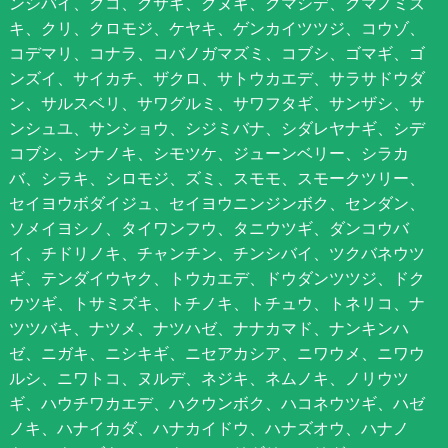
ンシバイ、クコ、クサギ、クヌギ、クマシデ、クマノミズ
キ、クリ、クロモジ、ケヤキ、ゲンカイツツジ、コウゾ、
コデマリ、コナラ、コバノガマズミ、コブシ、ゴマギ、ゴ
ンズイ、サイカチ、ザクロ、サトウカエデ、サラサドウダ
ン、サルスベリ、サワグルミ、サワフタギ、サンザシ、サ
ンシュユ、サンショウ、シジミバナ、シダレヤナギ、シデ
コブシ、シナノキ、シモツケ、ジューンベリー、シラカ
バ、シラキ、シロモジ、ズミ、スモモ、スモークツリー、
セイヨウボダイジュ、セイヨウニンジンボク、センダン、
ソメイヨシノ、タイワンフウ、タニウツギ、ダンコウバ
イ、チドリノキ、チャンチン、チンシバイ、ツクバネウツ
ギ、テンダイウヤク、トウカエデ、ドウダンツツジ、ドク
ウツギ、トサミズキ、トチノキ、トチュウ、トネリコ、ナ
ツツバキ、ナツメ、ナツハゼ、ナナカマド、ナンキンハ
ゼ、ニガキ、ニシキギ、ニセアカシア、ニワウメ、ニワウ
ルシ、ニワトコ、ヌルデ、ネジキ、ネムノキ、ノリウツ
ギ、ハウチワカエデ、ハクウンボク、ハコネウツギ、ハゼ
ノキ、ハナイカダ、ハナカイドウ、ハナズオウ、ハナノ