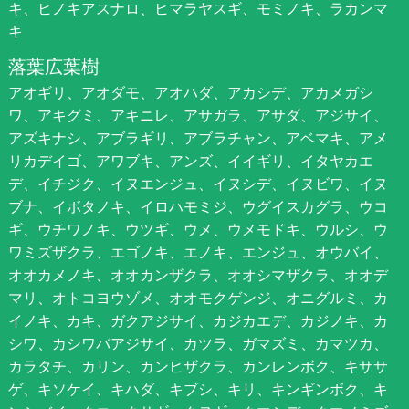
キ、ヒノキアスナロ、ヒマラヤスギ、モミノキ、ラカンマ
キ
落葉広葉樹
アオギリ、アオダモ、アオハダ、アカシデ、アカメガシ
ワ、アキグミ、アキニレ、アサガラ、アサダ、アジサイ、
アズキナシ、アブラギリ、アブラチャン、アベマキ、アメ
リカデイゴ、アワブキ、アンズ、イイギリ、イタヤカエ
デ、イチジク、イヌエンジュ、イヌシデ、イヌビワ、イヌ
ブナ、イボタノキ、イロハモミジ、ウグイスカグラ、ウコ
ギ、ウチワノキ、ウツギ、ウメ、ウメモドキ、ウルシ、ウ
ワミズザクラ、エゴノキ、エノキ、エンジュ、オウバイ、
オオカメノキ、オオカンザクラ、オオシマザクラ、オオデ
マリ、オトコヨウゾメ、オオモクゲンジ、オニグルミ、カ
イノキ、カキ、ガクアジサイ、カジカエデ、カジノキ、カ
シワ、カシワバアジサイ、カツラ、ガマズミ、カマツカ、
カラタチ、カリン、カンヒザクラ、カンレンボク、キササ
ゲ、キソケイ、キハダ、キブシ、キリ、キンギンボク、キ