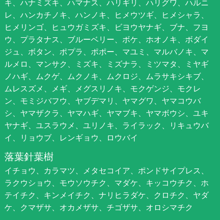
キ、ハナミズキ、ハマナス、ハリギリ、ハリグワ、ハルニ
レ、ハンカチノキ、ハンノキ、ヒメウツギ、ヒメシャラ、
ヒメリンゴ、ヒュウガミズキ、ビヨウヤナギ、ブナ、フヨ
ウ、プラタナス、ブルーベリー、ボケ、ホオノキ、ボダイ
ジュ、ボタン、ポプラ、ポポー、マユミ、マルバノキ、マ
ルメロ、マンサク、ミズキ、ミズナラ、ミツマタ、ミヤギ
ノハギ、ムクゲ、ムクノキ、ムクロジ、ムラサキシキブ、
ムレスズメ、メギ、メグスリノキ、モクゲンジ、モクレ
ン、モミジバフウ、ヤブデマリ、ヤマグワ、ヤマコウバ
シ、ヤマザクラ、ヤマハギ、ヤマブキ、ヤマボウシ、ユキ
ヤナギ、ユスラウメ、ユリノキ、ライラック、リキュウバ
イ、リョウブ、レンギョウ、ロウバイ
落葉針葉樹
イチョウ、カラマツ、メタセコイア、ポンドサイプレス、
ラクウショウ、モウソウチク、マダケ、キッコウチク、ホ
テイチク、キンメイチク、ナリヒラダケ、クロチク、ヤダ
ケ、クマザサ、オカメザサ、チゴザサ、オロシマチク