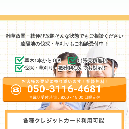
雑草放置・枝伸び放題そんな状態でもご相談ください
遠隔地の伐採・草刈りもご相談受付中！
草木1本からＯＫ
出張見積無料
伐採・草刈り・敷砂利なんでも対応!!
050-3116-4681
お電話受付時間：8:00～18:00 日曜定休