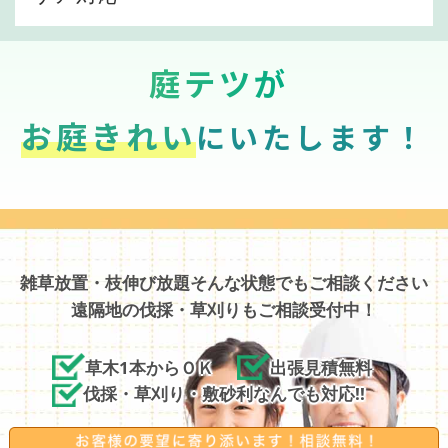
庭テツが
お庭きれい
にいたします！
雑草放置・枝伸び放題そんな状態でもご相談ください
遠隔地の伐採・草刈りもご相談受付中！
草木1本からＯＫ
出張見積無料
伐採・草刈り・敷砂利なんでも対応!!