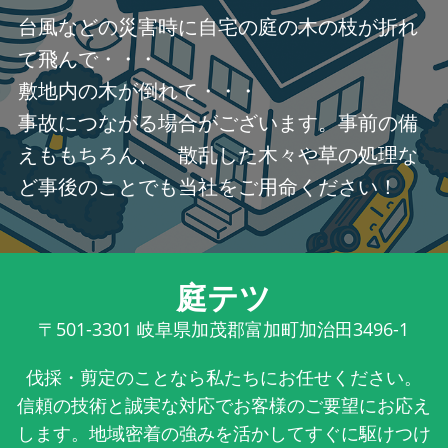
台風などの災害時に自宅の庭の木の枝が折れ
て飛んで・・・
敷地内の木が倒れて・・・
事故につながる場合がございます。事前の備
えももちろん、 散乱した木々や草の処理な
ど事後のことでも当社をご用命ください！
庭テツ
〒501-3301
岐阜県加茂郡富加町加治田3496-1
伐採・剪定のことなら私たちにお任せください。
信頼の技術と誠実な対応でお客様のご要望にお応え
します。地域密着の強みを活かしてすぐに駆けつけ