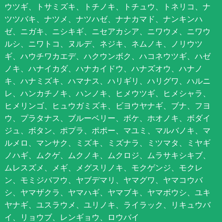
ウツギ、トサミズキ、トチノキ、トチュウ、トネリコ、ナ
ツツバキ、ナツメ、ナツハゼ、ナナカマド、ナンキンハ
ゼ、ニガキ、ニシキギ、ニセアカシア、ニワウメ、ニワウ
ルシ、ニワトコ、ヌルデ、ネジキ、ネムノキ、ノリウツ
ギ、ハウチワカエデ、ハクウンボク、ハコネウツギ、ハゼ
ノキ、ハナイカダ、ハナカイドウ、ハナズオウ、ハナノ
キ、ハナミズキ、ハマナス、ハリギリ、ハリグワ、ハルニ
レ、ハンカチノキ、ハンノキ、ヒメウツギ、ヒメシャラ、
ヒメリンゴ、ヒュウガミズキ、ビヨウヤナギ、ブナ、フヨ
ウ、プラタナス、ブルーベリー、ボケ、ホオノキ、ボダイ
ジュ、ボタン、ポプラ、ポポー、マユミ、マルバノキ、マ
ルメロ、マンサク、ミズキ、ミズナラ、ミツマタ、ミヤギ
ノハギ、ムクゲ、ムクノキ、ムクロジ、ムラサキシキブ、
ムレスズメ、メギ、メグスリノキ、モクゲンジ、モクレ
ン、モミジバフウ、ヤブデマリ、ヤマグワ、ヤマコウバ
シ、ヤマザクラ、ヤマハギ、ヤマブキ、ヤマボウシ、ユキ
ヤナギ、ユスラウメ、ユリノキ、ライラック、リキュウバ
イ、リョウブ、レンギョウ、ロウバイ