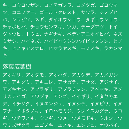
キ、コウヨウザン、コノテガシワ、コメツガ、ゴヨウマ
ツ、コニファー、ゴールドクレスト、サワラ、シノブヒ
バ、シラビソ、スギ、ダイオウショウ、タギョウショウ、
チャボヒバ、チョウセンマキ、ツガ、テーダマツ、ドイ、
ツトウヒ、トウヒ、ナギナギ、ペディアニオイヒバ、ネズ
ミサシ、ハイネズ、ハイビャクシンハイビャクシン、ヒノ
キ、ヒノキアスナロ、ヒマラヤスギ、モミノキ、ラカンマ
キ
落葉広葉樹
アオギリ、アオダモ、アオハダ、アカシデ、アカメガシ
ワ、アキグミ、アキニレ、アサガラ、アサダ、アジサイ、
アズキナシ、アブラギリ、アブラチャン、アベマキ、アメ
リカデイゴ、アワブキ、アンズ、イイギリ、イタヤカエ
デ、イチジク、イヌエンジュ、イヌシデ、イヌビワ、イヌ
ブナ、イボタノキ、イロハモミジ、ウグイスカグラ、ウコ
ギ、ウチワノキ、ウツギ、ウメ、ウメモドキ、ウルシ、ウ
ワミズザクラ、エゴノキ、エノキ、エンジュ、オウバイ、