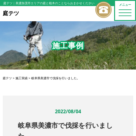
庭テツ
｜美濃加茂市エリアの庭と植木のことならおまかせください
メニュー
toggle
庭テツ
naviga
施工事例
庭テツ
>
施工実績
>
岐阜県美濃市で伐採を行いました。
2022/08/04
岐阜県美濃市で伐採を行いまし
た。