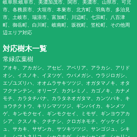
岐阜県:岐阜市、美濃加茂市、関市、美濃市、山県市、可児
市、各務原市、大垣市、本巣市、北方町、羽鳥市、多治見
市、土岐市、瑞浪市、富加町、川辺町、七宗町、八百津
町、御岳町、白川町、岐南町、坂祝町、笠松町、その他周
辺エリア対応
対応樹木一覧
常緑広葉樹
アオキ、アカガシ、アセビ、アベリア、アラカシ、アリド
オシ、イスノキ、イヌツゲ、ウバメガシ、ウラジロガシ、
エゾユズリハ、オオムラサキツツジ、オガタマノキ、オタ
フクナンテン、オリーブ、カクレミノ、カゴノキ、カナメ
モチ、カラタチバナ、カラタネオガタマ、カンツバキ、キ
ョウチクトウ、キリシマツツジ、ギンバイカ、キンメツ
ゲ、キンモクセイ、ギンモクセイ、ミモザ、ギンヨウアカ
シア、クスノキ、クチナシ、クロガネモチ、ゲッケイジ
ュ、サカキ、サザンカ、サツキツツジ、サンゴジュ、シキ
ミ、シマトネリコ、シャクナゲ、シャシャンポ、シャリン