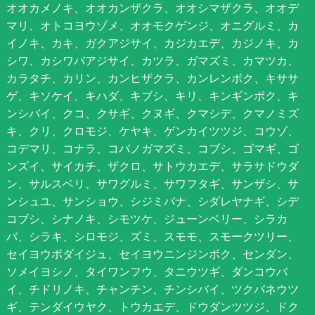
オオカメノキ、オオカンザクラ、オオシマザクラ、オオデ
マリ、オトコヨウゾメ、オオモクゲンジ、オニグルミ、カ
イノキ、カキ、ガクアジサイ、カジカエデ、カジノキ、カ
シワ、カシワバアジサイ、カツラ、ガマズミ、カマツカ、
カラタチ、カリン、カンヒザクラ、カンレンボク、キササ
ゲ、キソケイ、キハダ、キブシ、キリ、キンギンボク、キ
ンシバイ、クコ、クサギ、クヌギ、クマシデ、クマノミズ
キ、クリ、クロモジ、ケヤキ、ゲンカイツツジ、コウゾ、
コデマリ、コナラ、コバノガマズミ、コブシ、ゴマギ、ゴ
ンズイ、サイカチ、ザクロ、サトウカエデ、サラサドウダ
ン、サルスベリ、サワグルミ、サワフタギ、サンザシ、サ
ンシュユ、サンショウ、シジミバナ、シダレヤナギ、シデ
コブシ、シナノキ、シモツケ、ジューンベリー、シラカ
バ、シラキ、シロモジ、ズミ、スモモ、スモークツリー、
セイヨウボダイジュ、セイヨウニンジンボク、センダン、
ソメイヨシノ、タイワンフウ、タニウツギ、ダンコウバ
イ、チドリノキ、チャンチン、チンシバイ、ツクバネウツ
ギ、テンダイウヤク、トウカエデ、ドウダンツツジ、ドク