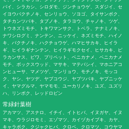
バイ、シラカシ、シロダモ、ジンチョウゲ、スダジイ、セ
イヨウバクチノキ、センリョウ、ソヨゴ、タイサンボク、
タチカンツバキ、タブノキ、タラヨウ、チャノキ、ツゲ、
トウネズミモチ、トキワマンサク、トベラ、ナナミノキ、
ナワシログミ、ナンテン、ニッケイ、ネズミモチ、ハイノ
キ、バクチノキ、ハクチョウゲ、ハマヒサカキ、ヒイラ
ギ、ヒイラギナンテン、ヒイラギモクセイ、ヒサカキ、ピ
ラカンサス、ビワ、プリペット、ベニカナメ、ベニカナメ
モチ、ボックスウッド、マサキ、マテバシイ、マホニアコ
ンヒューサ、マメツゲ、マンリョウ、モチノキ、モッコ
ク、ヤシ、ヤツデ、ヤブコウジ、ヤブツバキ、ヤブニッケ
イ、ヤマグルマ、ヤマモモ、ユーカリノキ、ユズ、ユズリ
ハ、リンボク、レッドロビン
常緑針葉樹
アカマツ、アスナロ、イチイ、イトヒバ、イヌガヤ、イヌ
マキ、ウラジロモミ、エゾマツ、カイヅカイブキ、カヤ、
キャラボク、クジャクヒバ、クロベ、クロマツ、コウヤマ