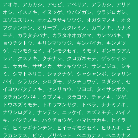
アオキ、アカガシ、アセビ、アベリア、アラカシ、アリド
オシ、イスノキ、イヌツゲ、ウバメガシ、ウラジロガシ、
エゾユズリハ、オオムラサキツツジ、オガタマノキ、オタ
フクナンテン、オリーブ、カクレミノ、カゴノキ、カナメ
モチ、カラタチバナ、カラタネオガタマ、カンツバキ、キ
ョウチクトウ、キリシマツツジ、ギンバイカ、キンメツ
ゲ、キンモクセイ、ギンモクセイ、ミモザ、ギンヨウアカ
シア、クスノキ、クチナシ、クロガネモチ、ゲッケイジ
ュ、サカキ、サザンカ、サツキツツジ、サンゴジュ、シキ
ミ、シマトネリコ、シャクナゲ、シャシャンポ、シャリン
バイ、シラカシ、シロダモ、ジンチョウゲ、スダジイ、セ
イヨウバクチノキ、センリョウ、ソヨゴ、タイサンボク、
タチカンツバキ、タブノキ、タラヨウ、チャノキ、ツゲ、
トウネズミモチ、トキワマンサク、トベラ、ナナミノキ、
ナワシログミ、ナンテン、ニッケイ、ネズミモチ、ハイノ
キ、バクチノキ、ハクチョウゲ、ハマヒサカキ、ヒイラ
ギ、ヒイラギナンテン、ヒイラギモクセイ、ヒサカキ、ピ
ラカンサス、ビワ、プリペット、ベニカナメ、ベニカナメ