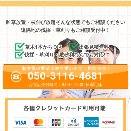
雑草放置・枝伸び放題そんな状態でもご相談ください
遠隔地の伐採・草刈りもご相談受付中！
草木1本からＯＫ
出張見積無料
伐採・草刈り・敷砂利なんでも対応!!
050-3116-4681
お電話受付時間：8:00～18:00 日曜定休