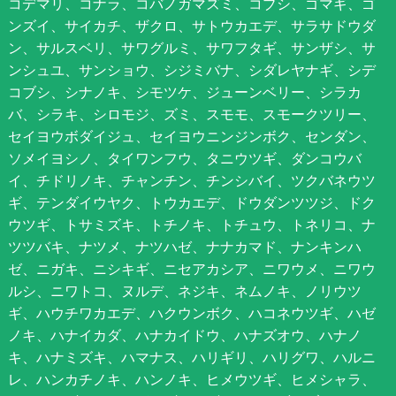
コデマリ、コナラ、コバノガマズミ、コブシ、ゴマギ、ゴ
ンズイ、サイカチ、ザクロ、サトウカエデ、サラサドウダ
ン、サルスベリ、サワグルミ、サワフタギ、サンザシ、サ
ンシュユ、サンショウ、シジミバナ、シダレヤナギ、シデ
コブシ、シナノキ、シモツケ、ジューンベリー、シラカ
バ、シラキ、シロモジ、ズミ、スモモ、スモークツリー、
セイヨウボダイジュ、セイヨウニンジンボク、センダン、
ソメイヨシノ、タイワンフウ、タニウツギ、ダンコウバ
イ、チドリノキ、チャンチン、チンシバイ、ツクバネウツ
ギ、テンダイウヤク、トウカエデ、ドウダンツツジ、ドク
ウツギ、トサミズキ、トチノキ、トチュウ、トネリコ、ナ
ツツバキ、ナツメ、ナツハゼ、ナナカマド、ナンキンハ
ゼ、ニガキ、ニシキギ、ニセアカシア、ニワウメ、ニワウ
ルシ、ニワトコ、ヌルデ、ネジキ、ネムノキ、ノリウツ
ギ、ハウチワカエデ、ハクウンボク、ハコネウツギ、ハゼ
ノキ、ハナイカダ、ハナカイドウ、ハナズオウ、ハナノ
キ、ハナミズキ、ハマナス、ハリギリ、ハリグワ、ハルニ
レ、ハンカチノキ、ハンノキ、ヒメウツギ、ヒメシャラ、