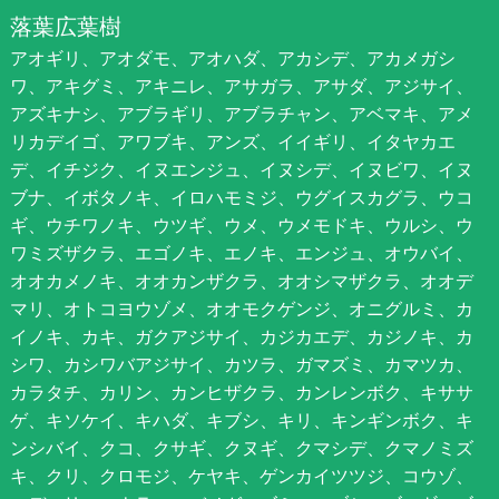
落葉広葉樹
アオギリ、アオダモ、アオハダ、アカシデ、アカメガシ
ワ、アキグミ、アキニレ、アサガラ、アサダ、アジサイ、
アズキナシ、アブラギリ、アブラチャン、アベマキ、アメ
リカデイゴ、アワブキ、アンズ、イイギリ、イタヤカエ
デ、イチジク、イヌエンジュ、イヌシデ、イヌビワ、イヌ
ブナ、イボタノキ、イロハモミジ、ウグイスカグラ、ウコ
ギ、ウチワノキ、ウツギ、ウメ、ウメモドキ、ウルシ、ウ
ワミズザクラ、エゴノキ、エノキ、エンジュ、オウバイ、
オオカメノキ、オオカンザクラ、オオシマザクラ、オオデ
マリ、オトコヨウゾメ、オオモクゲンジ、オニグルミ、カ
イノキ、カキ、ガクアジサイ、カジカエデ、カジノキ、カ
シワ、カシワバアジサイ、カツラ、ガマズミ、カマツカ、
カラタチ、カリン、カンヒザクラ、カンレンボク、キササ
ゲ、キソケイ、キハダ、キブシ、キリ、キンギンボク、キ
ンシバイ、クコ、クサギ、クヌギ、クマシデ、クマノミズ
キ、クリ、クロモジ、ケヤキ、ゲンカイツツジ、コウゾ、