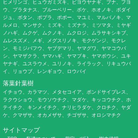
ヒメリンゴ、ヒュウガミズキ、ビヨウヤナギ、ブナ、フヨ
ウ、プラタナス、ブルーベリー、ボケ、ホオノキ、ボダイ
ジュ、ボタン、ポプラ、ポポー、マユミ、マルバノキ、マ
ルメロ、マンサク、ミズキ、ミズナラ、ミツマタ、ミヤギ
ノハギ、ムクゲ、ムクノキ、ムクロジ、ムラサキシキブ、
ムレスズメ、メギ、メグスリノキ、モクゲンジ、モクレ
ン、モミジバフウ、ヤブデマリ、ヤマグワ、ヤマコウバ
シ、ヤマザクラ、ヤマハギ、ヤマブキ、ヤマボウシ、ユキ
ヤナギ、ユスラウメ、ユリノキ、ライラック、リキュウバ
イ、リョウブ、レンギョウ、ロウバイ
落葉針葉樹
イチョウ、カラマツ、メタセコイア、ポンドサイプレス、
ラクウショウ、モウソウチク、マダケ、キッコウチク、ホ
テイチク、キンメイチク、ナリヒラダケ、クロチク、ヤダ
ケ、クマザサ、オカメザサ、チゴザサ、オロシマチク
サイトマップ