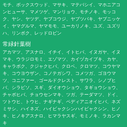
モチ、ボックスウッド、マサキ、マテバシイ、マホニアコ
ンヒューサ、マメツゲ、マンリョウ、モチノキ、モッコ
ク、ヤシ、ヤツデ、ヤブコウジ、ヤブツバキ、ヤブニッケ
イ、ヤマグルマ、ヤマモモ、ユーカリノキ、ユズ、ユズリ
ハ、リンボク、レッドロビン
常緑針葉樹
アカマツ、アスナロ、イチイ、イトヒバ、イヌガヤ、イヌ
マキ、ウラジロモミ、エゾマツ、カイヅカイブキ、カヤ、
キャラボク、クジャクヒバ、クロベ、クロマツ、コウヤマ
キ、コウヨウザン、コノテガシワ、コメツガ、ゴヨウマ
ツ、コニファー、ゴールドクレスト、サワラ、シノブヒ
バ、シラビソ、スギ、ダイオウショウ、タギョウショウ、
チャボヒバ、チョウセンマキ、ツガ、テーダマツ、ドイ、
ツトウヒ、トウヒ、ナギナギ、ペディアニオイヒバ、ネズ
ミサシ、ハイネズ、ハイビャクシンハイビャクシン、ヒノ
キ、ヒノキアスナロ、ヒマラヤスギ、モミノキ、ラカンマ
キ