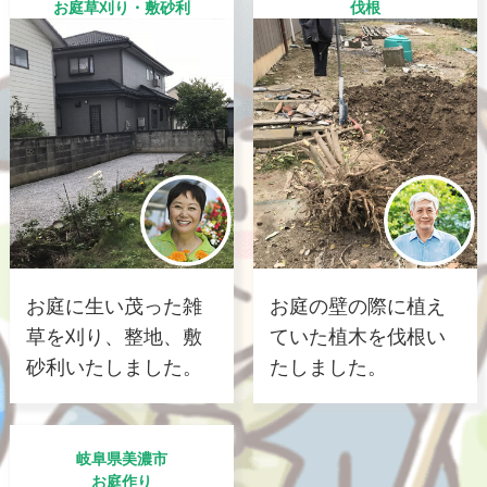
お庭草刈り・敷砂利
伐根
お庭に生い茂った雑
お庭の壁の際に植え
草を刈り、整地、敷
ていた植木を伐根い
砂利いたしました。
たしました。
岐阜県美濃市
お庭作り