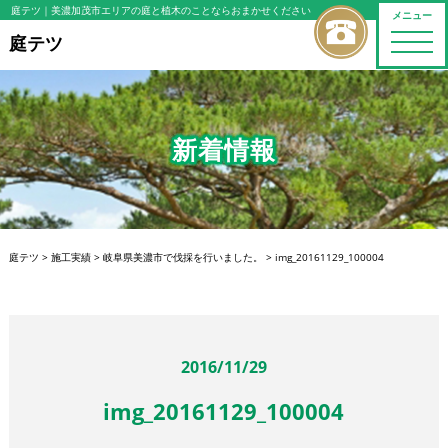
庭テツ
｜美濃加茂市エリアの庭と植木のことならおまかせください
メニュー
toggle
庭テツ
naviga
新着情報
庭テツ
>
施工実績
>
岐阜県美濃市で伐採を行いました。
>
img_20161129_100004
2016/11/29
img_20161129_100004