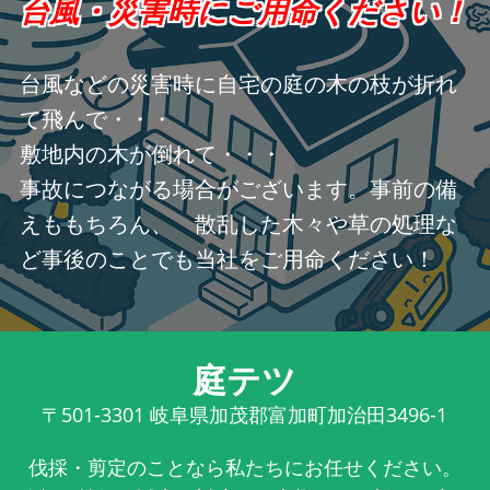
台風・災害時にご用命ください！
台風などの災害時に自宅の庭の木の枝が折れ
て飛んで・・・
敷地内の木が倒れて・・・
事故につながる場合がございます。事前の備
えももちろん、 散乱した木々や草の処理な
ど事後のことでも当社をご用命ください！
庭テツ
〒501-3301
岐阜県加茂郡富加町加治田3496-1
伐採・剪定のことなら私たちにお任せください。