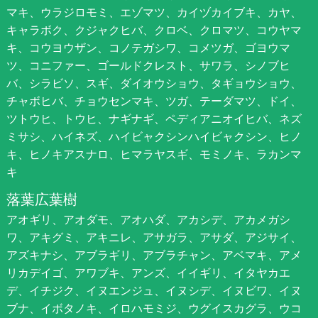
マキ、ウラジロモミ、エゾマツ、カイヅカイブキ、カヤ、
キャラボク、クジャクヒバ、クロベ、クロマツ、コウヤマ
キ、コウヨウザン、コノテガシワ、コメツガ、ゴヨウマ
ツ、コニファー、ゴールドクレスト、サワラ、シノブヒ
バ、シラビソ、スギ、ダイオウショウ、タギョウショウ、
チャボヒバ、チョウセンマキ、ツガ、テーダマツ、ドイ、
ツトウヒ、トウヒ、ナギナギ、ペディアニオイヒバ、ネズ
ミサシ、ハイネズ、ハイビャクシンハイビャクシン、ヒノ
キ、ヒノキアスナロ、ヒマラヤスギ、モミノキ、ラカンマ
キ
落葉広葉樹
アオギリ、アオダモ、アオハダ、アカシデ、アカメガシ
ワ、アキグミ、アキニレ、アサガラ、アサダ、アジサイ、
アズキナシ、アブラギリ、アブラチャン、アベマキ、アメ
リカデイゴ、アワブキ、アンズ、イイギリ、イタヤカエ
デ、イチジク、イヌエンジュ、イヌシデ、イヌビワ、イヌ
ブナ、イボタノキ、イロハモミジ、ウグイスカグラ、ウコ