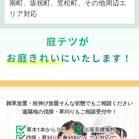
南町、坂祝町、笠松町、その他周辺エ
リア対応
庭テツが
お庭きれい
にいたします！
雑草放置・枝伸び放題そんな状態でもご相談ください
遠隔地の伐採・草刈りもご相談受付中！
草木1本からＯＫ
出張見積無料
伐採・草刈り・敷砂利なんでも対応!!