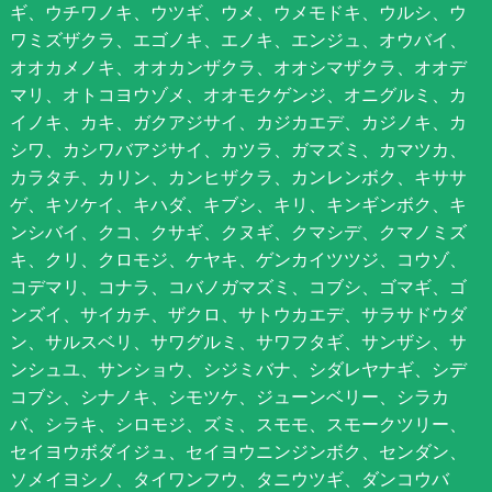
ギ、ウチワノキ、ウツギ、ウメ、ウメモドキ、ウルシ、ウ
ワミズザクラ、エゴノキ、エノキ、エンジュ、オウバイ、
オオカメノキ、オオカンザクラ、オオシマザクラ、オオデ
マリ、オトコヨウゾメ、オオモクゲンジ、オニグルミ、カ
イノキ、カキ、ガクアジサイ、カジカエデ、カジノキ、カ
シワ、カシワバアジサイ、カツラ、ガマズミ、カマツカ、
カラタチ、カリン、カンヒザクラ、カンレンボク、キササ
ゲ、キソケイ、キハダ、キブシ、キリ、キンギンボク、キ
ンシバイ、クコ、クサギ、クヌギ、クマシデ、クマノミズ
キ、クリ、クロモジ、ケヤキ、ゲンカイツツジ、コウゾ、
コデマリ、コナラ、コバノガマズミ、コブシ、ゴマギ、ゴ
ンズイ、サイカチ、ザクロ、サトウカエデ、サラサドウダ
ン、サルスベリ、サワグルミ、サワフタギ、サンザシ、サ
ンシュユ、サンショウ、シジミバナ、シダレヤナギ、シデ
コブシ、シナノキ、シモツケ、ジューンベリー、シラカ
バ、シラキ、シロモジ、ズミ、スモモ、スモークツリー、
セイヨウボダイジュ、セイヨウニンジンボク、センダン、
ソメイヨシノ、タイワンフウ、タニウツギ、ダンコウバ