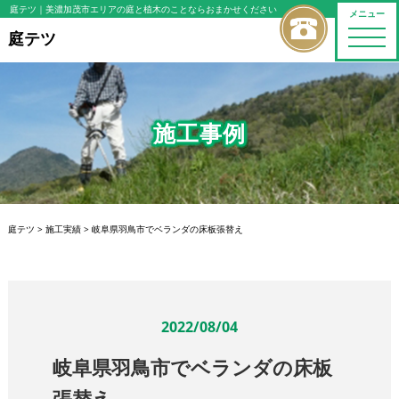
庭テツ
｜美濃加茂市エリアの庭と植木のことならおまかせください
メニュー
toggle
庭テツ
naviga
施工事例
庭テツ
>
施工実績
>
岐阜県羽鳥市でベランダの床板張替え
2022/08/04
岐阜県羽鳥市でベランダの床板
張替え