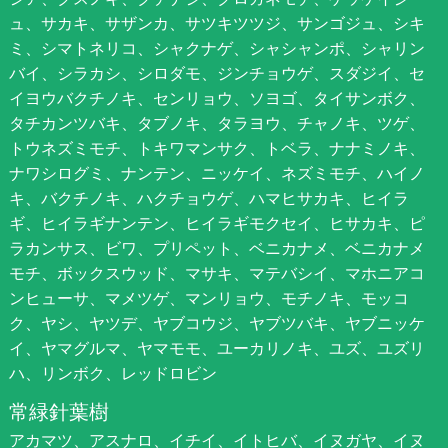
ュ、サカキ、サザンカ、サツキツツジ、サンゴジュ、シキ
ミ、シマトネリコ、シャクナゲ、シャシャンポ、シャリン
バイ、シラカシ、シロダモ、ジンチョウゲ、スダジイ、セ
イヨウバクチノキ、センリョウ、ソヨゴ、タイサンボク、
タチカンツバキ、タブノキ、タラヨウ、チャノキ、ツゲ、
トウネズミモチ、トキワマンサク、トベラ、ナナミノキ、
ナワシログミ、ナンテン、ニッケイ、ネズミモチ、ハイノ
キ、バクチノキ、ハクチョウゲ、ハマヒサカキ、ヒイラ
ギ、ヒイラギナンテン、ヒイラギモクセイ、ヒサカキ、ピ
ラカンサス、ビワ、プリペット、ベニカナメ、ベニカナメ
モチ、ボックスウッド、マサキ、マテバシイ、マホニアコ
ンヒューサ、マメツゲ、マンリョウ、モチノキ、モッコ
ク、ヤシ、ヤツデ、ヤブコウジ、ヤブツバキ、ヤブニッケ
イ、ヤマグルマ、ヤマモモ、ユーカリノキ、ユズ、ユズリ
ハ、リンボク、レッドロビン
常緑針葉樹
アカマツ、アスナロ、イチイ、イトヒバ、イヌガヤ、イヌ