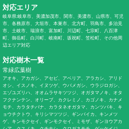
対応エリア
岐阜県:岐阜市、美濃加茂市、関市、美濃市、山県市、可児
市、各務原市、大垣市、本巣市、北方町、羽鳥市、多治見
市、土岐市、瑞浪市、富加町、川辺町、七宗町、八百津
町、御岳町、白川町、岐南町、坂祝町、笠松町、その他周
辺エリア対応
対応樹木一覧
常緑広葉樹
アオキ、アカガシ、アセビ、アベリア、アラカシ、アリド
オシ、イスノキ、イヌツゲ、ウバメガシ、ウラジロガシ、
エゾユズリハ、オオムラサキツツジ、オガタマノキ、オタ
フクナンテン、オリーブ、カクレミノ、カゴノキ、カナメ
モチ、カラタチバナ、カラタネオガタマ、カンツバキ、キ
ョウチクトウ、キリシマツツジ、ギンバイカ、キンメツ
ゲ、キンモクセイ、ギンモクセイ、ミモザ、ギンヨウアカ
シア、クスノキ、クチナシ、クロガネモチ、ゲッケイジ