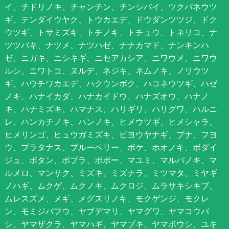
イ、チドリノキ、チャンチン、チンシバイ、ツクバネウツ
ギ、テンダイウヤク、トウカエデ、ドウダンツツジ、ドク
ウツギ、トサミズキ、トチノキ、トチュウ、トネリコ、ナ
ツツバキ、ナツメ、ナツハゼ、ナナカマド、ナンキンハ
ゼ、ニガキ、ニシキギ、ニセアカシア、ニワウメ、ニワウ
ルシ、ニワトコ、ヌルデ、ネジキ、ネムノキ、ノリウツ
ギ、ハウチワカエデ、ハクウンボク、ハコネウツギ、ハゼ
ノキ、ハナイカダ、ハナカイドウ、ハナズオウ、ハナノ
キ、ハナミズキ、ハマナス、ハリギリ、ハリグワ、ハルニ
レ、ハンカチノキ、ハンノキ、ヒメウツギ、ヒメシャラ、
ヒメリンゴ、ヒュウガミズキ、ビヨウヤナギ、ブナ、フヨ
ウ、プラタナス、ブルーベリー、ボケ、ホオノキ、ボダイ
ジュ、ボタン、ポプラ、ポポー、マユミ、マルバノキ、マ
ルメロ、マンサク、ミズキ、ミズナラ、ミツマタ、ミヤギ
ノハギ、ムクゲ、ムクノキ、ムクロジ、ムラサキシキブ、
ムレスズメ、メギ、メグスリノキ、モクゲンジ、モクレ
ン、モミジバフウ、ヤブデマリ、ヤマグワ、ヤマコウバ
シ、ヤマザクラ、ヤマハギ、ヤマブキ、ヤマボウシ、ユキ