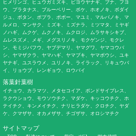
ヒメリンゴ、ヒュウガミズキ、ビヨウヤナギ、ブナ、フヨ
ウ、プラタナス、ブルーベリー、ボケ、ホオノキ、ボダイ
ジュ、ボタン、ポプラ、ポポー、マユミ、マルバノキ、マ
ルメロ、マンサク、ミズキ、ミズナラ、ミツマタ、ミヤギ
ノハギ、ムクゲ、ムクノキ、ムクロジ、ムラサキシキブ、
ムレスズメ、メギ、メグスリノキ、モクゲンジ、モクレ
ン、モミジバフウ、ヤブデマリ、ヤマグワ、ヤマコウバ
シ、ヤマザクラ、ヤマハギ、ヤマブキ、ヤマボウシ、ユキ
ヤナギ、ユスラウメ、ユリノキ、ライラック、リキュウバ
イ、リョウブ、レンギョウ、ロウバイ
落葉針葉樹
イチョウ、カラマツ、メタセコイア、ポンドサイプレス、
ラクウショウ、モウソウチク、マダケ、キッコウチク、ホ
テイチク、キンメイチク、ナリヒラダケ、クロチク、ヤダ
ケ、クマザサ、オカメザサ、チゴザサ、オロシマチク
サイトマップ