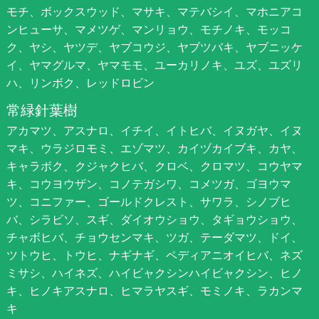
モチ、ボックスウッド、マサキ、マテバシイ、マホニアコ
ンヒューサ、マメツゲ、マンリョウ、モチノキ、モッコ
ク、ヤシ、ヤツデ、ヤブコウジ、ヤブツバキ、ヤブニッケ
イ、ヤマグルマ、ヤマモモ、ユーカリノキ、ユズ、ユズリ
ハ、リンボク、レッドロビン
常緑針葉樹
アカマツ、アスナロ、イチイ、イトヒバ、イヌガヤ、イヌ
マキ、ウラジロモミ、エゾマツ、カイヅカイブキ、カヤ、
キャラボク、クジャクヒバ、クロベ、クロマツ、コウヤマ
キ、コウヨウザン、コノテガシワ、コメツガ、ゴヨウマ
ツ、コニファー、ゴールドクレスト、サワラ、シノブヒ
バ、シラビソ、スギ、ダイオウショウ、タギョウショウ、
チャボヒバ、チョウセンマキ、ツガ、テーダマツ、ドイ、
ツトウヒ、トウヒ、ナギナギ、ペディアニオイヒバ、ネズ
ミサシ、ハイネズ、ハイビャクシンハイビャクシン、ヒノ
キ、ヒノキアスナロ、ヒマラヤスギ、モミノキ、ラカンマ
キ