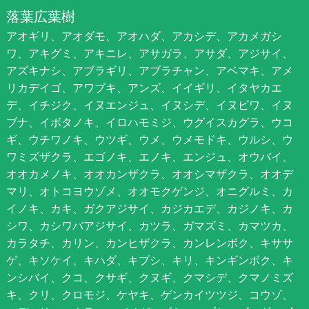
落葉広葉樹
アオギリ、アオダモ、アオハダ、アカシデ、アカメガシ
ワ、アキグミ、アキニレ、アサガラ、アサダ、アジサイ、
アズキナシ、アブラギリ、アブラチャン、アベマキ、アメ
リカデイゴ、アワブキ、アンズ、イイギリ、イタヤカエ
デ、イチジク、イヌエンジュ、イヌシデ、イヌビワ、イヌ
ブナ、イボタノキ、イロハモミジ、ウグイスカグラ、ウコ
ギ、ウチワノキ、ウツギ、ウメ、ウメモドキ、ウルシ、ウ
ワミズザクラ、エゴノキ、エノキ、エンジュ、オウバイ、
オオカメノキ、オオカンザクラ、オオシマザクラ、オオデ
マリ、オトコヨウゾメ、オオモクゲンジ、オニグルミ、カ
イノキ、カキ、ガクアジサイ、カジカエデ、カジノキ、カ
シワ、カシワバアジサイ、カツラ、ガマズミ、カマツカ、
カラタチ、カリン、カンヒザクラ、カンレンボク、キササ
ゲ、キソケイ、キハダ、キブシ、キリ、キンギンボク、キ
ンシバイ、クコ、クサギ、クヌギ、クマシデ、クマノミズ
キ、クリ、クロモジ、ケヤキ、ゲンカイツツジ、コウゾ、