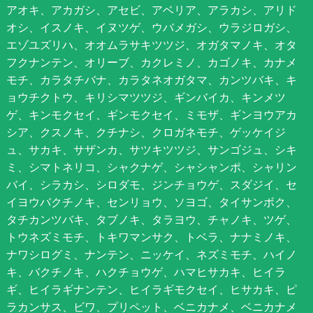
アオキ、アカガシ、アセビ、アベリア、アラカシ、アリド
オシ、イスノキ、イヌツゲ、ウバメガシ、ウラジロガシ、
エゾユズリハ、オオムラサキツツジ、オガタマノキ、オタ
フクナンテン、オリーブ、カクレミノ、カゴノキ、カナメ
モチ、カラタチバナ、カラタネオガタマ、カンツバキ、キ
ョウチクトウ、キリシマツツジ、ギンバイカ、キンメツ
ゲ、キンモクセイ、ギンモクセイ、ミモザ、ギンヨウアカ
シア、クスノキ、クチナシ、クロガネモチ、ゲッケイジ
ュ、サカキ、サザンカ、サツキツツジ、サンゴジュ、シキ
ミ、シマトネリコ、シャクナゲ、シャシャンポ、シャリン
バイ、シラカシ、シロダモ、ジンチョウゲ、スダジイ、セ
イヨウバクチノキ、センリョウ、ソヨゴ、タイサンボク、
タチカンツバキ、タブノキ、タラヨウ、チャノキ、ツゲ、
トウネズミモチ、トキワマンサク、トベラ、ナナミノキ、
ナワシログミ、ナンテン、ニッケイ、ネズミモチ、ハイノ
キ、バクチノキ、ハクチョウゲ、ハマヒサカキ、ヒイラ
ギ、ヒイラギナンテン、ヒイラギモクセイ、ヒサカキ、ピ
ラカンサス、ビワ、プリペット、ベニカナメ、ベニカナメ