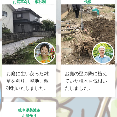
お庭草刈り・敷砂利
伐根
お庭に生い茂った雑
お庭の壁の際に植え
草を刈り、整地、敷
ていた植木を伐根い
砂利いたしました。
たしました。
岐阜県美濃市
お庭作り