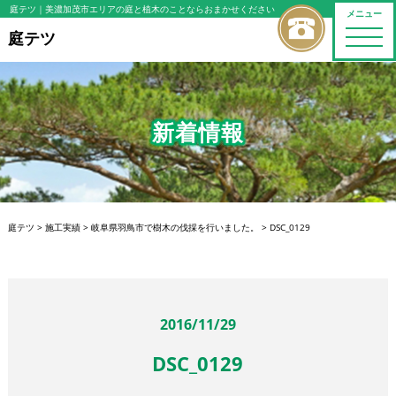
庭テツ
｜美濃加茂市エリアの庭と植木のことならおまかせください
メニュー
toggle
庭テツ
naviga
新着情報
庭テツ
>
施工実績
>
岐阜県羽鳥市で樹木の伐採を行いました。
>
DSC_0129
2016/11/29
DSC_0129