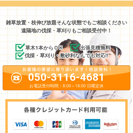
雑草放置・枝伸び放題そんな状態でもご相談ください
遠隔地の伐採・草刈りもご相談受付中！
草木1本からＯＫ
出張見積無料
伐採・草刈り・敷砂利なんでも対応!!
050-3116-4681
お電話受付時間：8:00～18:00 日曜定休