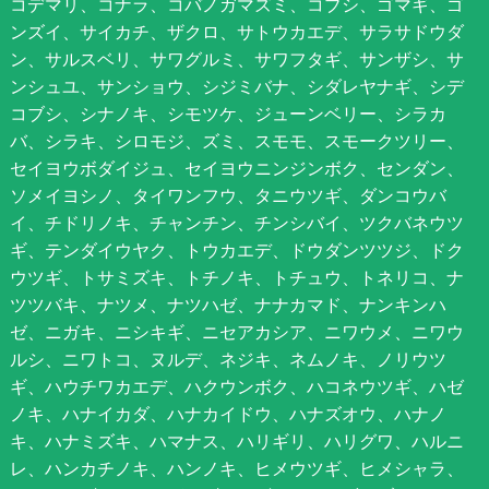
コデマリ、コナラ、コバノガマズミ、コブシ、ゴマギ、ゴ
ンズイ、サイカチ、ザクロ、サトウカエデ、サラサドウダ
ン、サルスベリ、サワグルミ、サワフタギ、サンザシ、サ
ンシュユ、サンショウ、シジミバナ、シダレヤナギ、シデ
コブシ、シナノキ、シモツケ、ジューンベリー、シラカ
バ、シラキ、シロモジ、ズミ、スモモ、スモークツリー、
セイヨウボダイジュ、セイヨウニンジンボク、センダン、
ソメイヨシノ、タイワンフウ、タニウツギ、ダンコウバ
イ、チドリノキ、チャンチン、チンシバイ、ツクバネウツ
ギ、テンダイウヤク、トウカエデ、ドウダンツツジ、ドク
ウツギ、トサミズキ、トチノキ、トチュウ、トネリコ、ナ
ツツバキ、ナツメ、ナツハゼ、ナナカマド、ナンキンハ
ゼ、ニガキ、ニシキギ、ニセアカシア、ニワウメ、ニワウ
ルシ、ニワトコ、ヌルデ、ネジキ、ネムノキ、ノリウツ
ギ、ハウチワカエデ、ハクウンボク、ハコネウツギ、ハゼ
ノキ、ハナイカダ、ハナカイドウ、ハナズオウ、ハナノ
キ、ハナミズキ、ハマナス、ハリギリ、ハリグワ、ハルニ
レ、ハンカチノキ、ハンノキ、ヒメウツギ、ヒメシャラ、