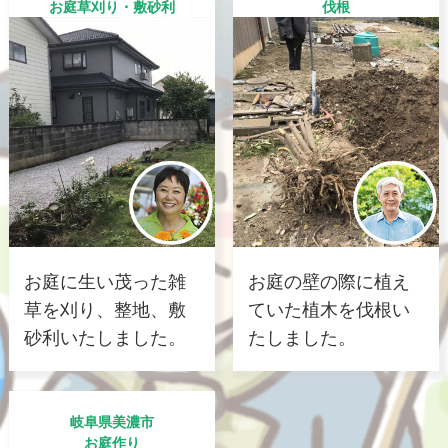
お庭草刈り・敷砂利
伐根
お庭に生い茂った雑
お庭の壁の際に植え
草を刈り、整地、敷
ていた植木を伐根い
砂利いたしました。
たしました。
岐阜県美濃市
お庭作り