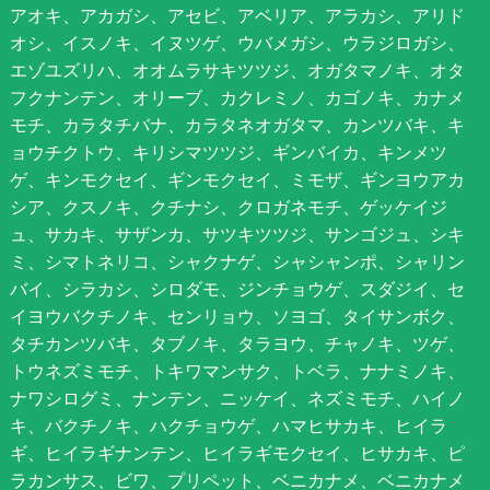
アオキ、アカガシ、アセビ、アベリア、アラカシ、アリド
オシ、イスノキ、イヌツゲ、ウバメガシ、ウラジロガシ、
エゾユズリハ、オオムラサキツツジ、オガタマノキ、オタ
フクナンテン、オリーブ、カクレミノ、カゴノキ、カナメ
モチ、カラタチバナ、カラタネオガタマ、カンツバキ、キ
ョウチクトウ、キリシマツツジ、ギンバイカ、キンメツ
ゲ、キンモクセイ、ギンモクセイ、ミモザ、ギンヨウアカ
シア、クスノキ、クチナシ、クロガネモチ、ゲッケイジ
ュ、サカキ、サザンカ、サツキツツジ、サンゴジュ、シキ
ミ、シマトネリコ、シャクナゲ、シャシャンポ、シャリン
バイ、シラカシ、シロダモ、ジンチョウゲ、スダジイ、セ
イヨウバクチノキ、センリョウ、ソヨゴ、タイサンボク、
タチカンツバキ、タブノキ、タラヨウ、チャノキ、ツゲ、
トウネズミモチ、トキワマンサク、トベラ、ナナミノキ、
ナワシログミ、ナンテン、ニッケイ、ネズミモチ、ハイノ
キ、バクチノキ、ハクチョウゲ、ハマヒサカキ、ヒイラ
ギ、ヒイラギナンテン、ヒイラギモクセイ、ヒサカキ、ピ
ラカンサス、ビワ、プリペット、ベニカナメ、ベニカナメ