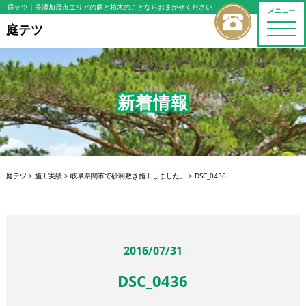
庭テツ
｜美濃加茂市エリアの庭と植木のことならおまかせください
メニュー
toggle
庭テツ
naviga
新着情報
庭テツ
>
施工実績
>
岐阜県関市で砂利敷き施工しました。
>
DSC_0436
2016/07/31
DSC_0436