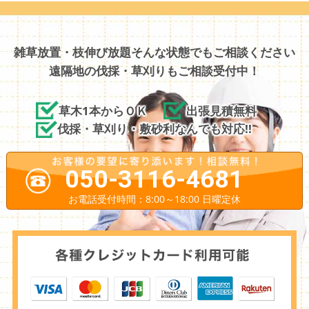
雑草放置・枝伸び放題そんな状態でもご相談ください
遠隔地の伐採・草刈りもご相談受付中！
草木1本からＯＫ
出張見積無料
伐採・草刈り・敷砂利なんでも対応!!
050-3116-4681
お電話受付時間：8:00～18:00 日曜定休