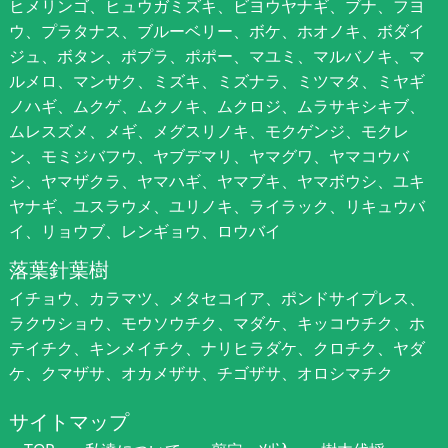
ヒメリンゴ、ヒュウガミズキ、ビヨウヤナギ、ブナ、フヨ
ウ、プラタナス、ブルーベリー、ボケ、ホオノキ、ボダイ
ジュ、ボタン、ポプラ、ポポー、マユミ、マルバノキ、マ
ルメロ、マンサク、ミズキ、ミズナラ、ミツマタ、ミヤギ
ノハギ、ムクゲ、ムクノキ、ムクロジ、ムラサキシキブ、
ムレスズメ、メギ、メグスリノキ、モクゲンジ、モクレ
ン、モミジバフウ、ヤブデマリ、ヤマグワ、ヤマコウバ
シ、ヤマザクラ、ヤマハギ、ヤマブキ、ヤマボウシ、ユキ
ヤナギ、ユスラウメ、ユリノキ、ライラック、リキュウバ
イ、リョウブ、レンギョウ、ロウバイ
落葉針葉樹
イチョウ、カラマツ、メタセコイア、ポンドサイプレス、
ラクウショウ、モウソウチク、マダケ、キッコウチク、ホ
テイチク、キンメイチク、ナリヒラダケ、クロチク、ヤダ
ケ、クマザサ、オカメザサ、チゴザサ、オロシマチク
サイトマップ