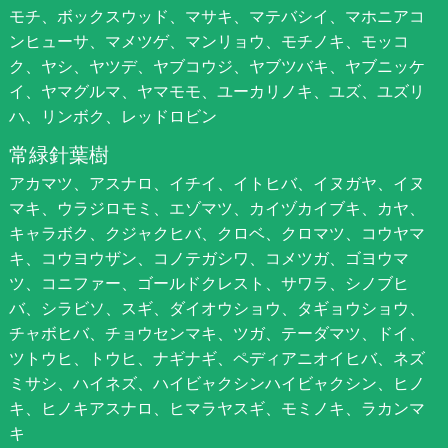
モチ、ボックスウッド、マサキ、マテバシイ、マホニアコ
ンヒューサ、マメツゲ、マンリョウ、モチノキ、モッコ
ク、ヤシ、ヤツデ、ヤブコウジ、ヤブツバキ、ヤブニッケ
イ、ヤマグルマ、ヤマモモ、ユーカリノキ、ユズ、ユズリ
ハ、リンボク、レッドロビン
常緑針葉樹
アカマツ、アスナロ、イチイ、イトヒバ、イヌガヤ、イヌ
マキ、ウラジロモミ、エゾマツ、カイヅカイブキ、カヤ、
キャラボク、クジャクヒバ、クロベ、クロマツ、コウヤマ
キ、コウヨウザン、コノテガシワ、コメツガ、ゴヨウマ
ツ、コニファー、ゴールドクレスト、サワラ、シノブヒ
バ、シラビソ、スギ、ダイオウショウ、タギョウショウ、
チャボヒバ、チョウセンマキ、ツガ、テーダマツ、ドイ、
ツトウヒ、トウヒ、ナギナギ、ペディアニオイヒバ、ネズ
ミサシ、ハイネズ、ハイビャクシンハイビャクシン、ヒノ
キ、ヒノキアスナロ、ヒマラヤスギ、モミノキ、ラカンマ
キ