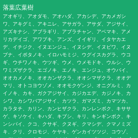
落葉広葉樹
アオギリ、アオダモ、アオハダ、アカシデ、アカメガシ
ワ、アキグミ、アキニレ、アサガラ、アサダ、アジサイ、
アズキナシ、アブラギリ、アブラチャン、アベマキ、アメ
リカデイゴ、アワブキ、アンズ、イイギリ、イタヤカエ
デ、イチジク、イヌエンジュ、イヌシデ、イヌビワ、イヌ
ブナ、イボタノキ、イロハモミジ、ウグイスカグラ、ウコ
ギ、ウチワノキ、ウツギ、ウメ、ウメモドキ、ウルシ、ウ
ワミズザクラ、エゴノキ、エノキ、エンジュ、オウバイ、
オオカメノキ、オオカンザクラ、オオシマザクラ、オオデ
マリ、オトコヨウゾメ、オオモクゲンジ、オニグルミ、カ
イノキ、カキ、ガクアジサイ、カジカエデ、カジノキ、カ
シワ、カシワバアジサイ、カツラ、ガマズミ、カマツカ、
カラタチ、カリン、カンヒザクラ、カンレンボク、キササ
ゲ、キソケイ、キハダ、キブシ、キリ、キンギンボク、キ
ンシバイ、クコ、クサギ、クヌギ、クマシデ、クマノミズ
キ、クリ、クロモジ、ケヤキ、ゲンカイツツジ、コウゾ、