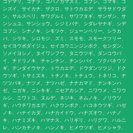
コデマリ、コナラ、コバノガマズミ、コブシ、ゴマギ、ゴ
ンズイ、サイカチ、ザクロ、サトウカエデ、サラサドウダ
ン、サルスベリ、サワグルミ、サワフタギ、サンザシ、サ
ンシュユ、サンショウ、シジミバナ、シダレヤナギ、シデ
コブシ、シナノキ、シモツケ、ジューンベリー、シラカ
バ、シラキ、シロモジ、ズミ、スモモ、スモークツリー、
セイヨウボダイジュ、セイヨウニンジンボク、センダン、
ソメイヨシノ、タイワンフウ、タニウツギ、ダンコウバ
イ、チドリノキ、チャンチン、チンシバイ、ツクバネウツ
ギ、テンダイウヤク、トウカエデ、ドウダンツツジ、ドク
ウツギ、トサミズキ、トチノキ、トチュウ、トネリコ、ナ
ツツバキ、ナツメ、ナツハゼ、ナナカマド、ナンキンハ
ゼ、ニガキ、ニシキギ、ニセアカシア、ニワウメ、ニワウ
ルシ、ニワトコ、ヌルデ、ネジキ、ネムノキ、ノリウツ
ギ、ハウチワカエデ、ハクウンボク、ハコネウツギ、ハゼ
ノキ、ハナイカダ、ハナカイドウ、ハナズオウ、ハナノ
キ、ハナミズキ、ハマナス、ハリギリ、ハリグワ、ハルニ
レ、ハンカチノキ、ハンノキ、ヒメウツギ、ヒメシャラ、